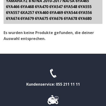
YAMAHA FZ 8 N/NA 2010-2017 NA/SA 6YA465
6YA466 6YA468 6YA470 6YA547 6YA548 6YA555
6YA557 6XA257 6YA460 6YA469 6YA544 6YA556
6YA674 6YA679 6YA675 6YA676 6YA678 6YA680
Es wurden keine Produkte gefunden, die deiner
Auswahl entsprechen.
Kundenservice: 055 211 11 11