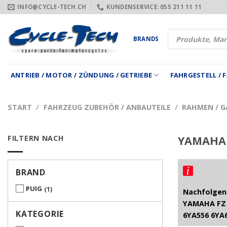
Zum
INFO@CYCLE-TECH.CH
KUNDENSERVICE: 055 211 11 11
Inhalt
springen
Products
BRANDS
search
ANTRIEB / MOTOR / ZÜNDUNG / GETRIEBE
FAHRGESTELL /
START
/
FAHRZEUG ZUBEHÖR / ANBAUTEILE
/
RAHMEN / G
FILTERN NACH
YAMAHA 
BRAND
PUIG
1
Nachfolgend
YAMAHA FZ 
KATEGORIE
6YA556 6YA