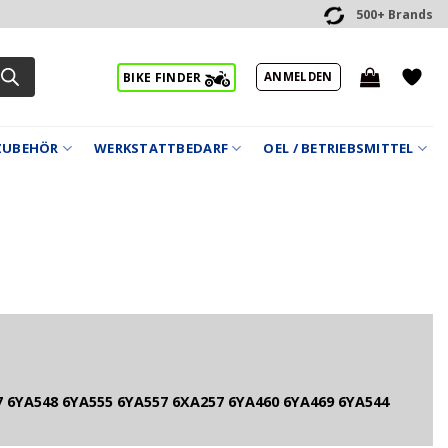
500+ Brands
ANMELDEN
BIKE FINDER
ZUBEHÖR
WERKSTATTBEDARF
OEL / BETRIEBSMITTEL
 6YA548 6YA555 6YA557 6XA257 6YA460 6YA469 6YA544