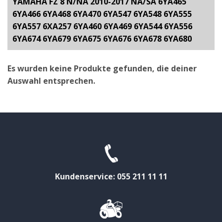
YAMAHA FZ 8 N/NA 2010-2017 NA/SA 6YA465
6YA466 6YA468 6YA470 6YA547 6YA548 6YA555
6YA557 6XA257 6YA460 6YA469 6YA544 6YA556
6YA674 6YA679 6YA675 6YA676 6YA678 6YA680
Es wurden keine Produkte gefunden, die deiner
Auswahl entsprechen.
Kundenservice: 055 211 11 11