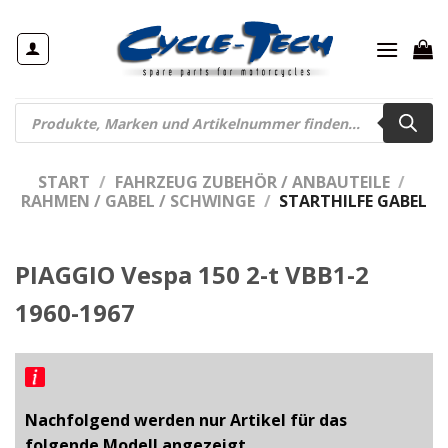
Zum
Inhalt
springen
Products
search
START
/
FAHRZEUG ZUBEHÖR / ANBAUTEILE
/
RAHMEN / GABEL / SCHWINGE
/
STARTHILFE GABEL
PIAGGIO Vespa 150 2-t VBB1-2
1960-1967
Nachfolgend werden nur Artikel für das
folgende Modell angezeigt