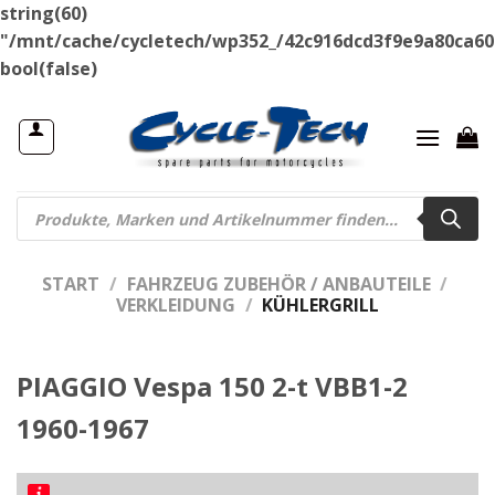
string(60)
"/mnt/cache/cycletech/wp352_/42c916dcd3f9e9a80ca60
Zum
bool(false)
Inhalt
springen
Products
search
START
/
FAHRZEUG ZUBEHÖR / ANBAUTEILE
/
VERKLEIDUNG
/
KÜHLERGRILL
PIAGGIO Vespa 150 2-t VBB1-2
1960-1967