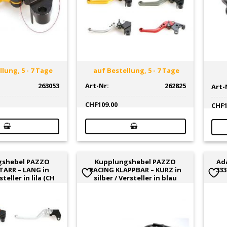
lung, 5 - 7 Tage
auf Bestellung, 5 - 7 Tage
263053
Art-Nr:
262825
Art-
CHF
109.00
CHF
gshebel PAZZO
Kupplungshebel PAZZO
Ad
TARR – LANG in
RACING KLAPPBAR – KURZ in
333
steller in lila (CH
silber / Versteller in blau