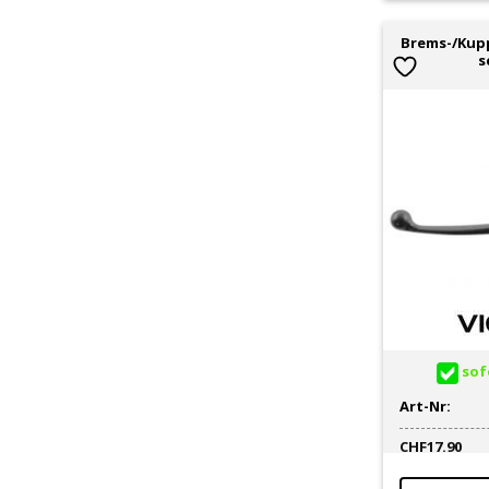
Brems-/Kupp
s
sofo
Art-Nr:
CHF
17.90