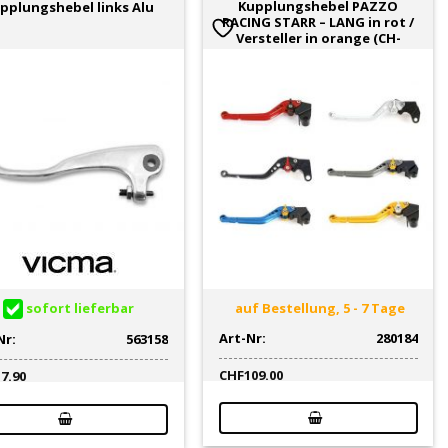
Kupplungshebel PAZZO
pplungshebel links Alu
RACING STARR – LANG in rot /
Versteller in orange (CH-
sofort lieferbar
auf Bestellung, 5 - 7 Tage
Art-Nr:
280184
Nr:
563158
CHF
109.00
17.90