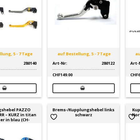
lung, 5 - 7 Tage
auf Bestellung, 5 - 7 Tage
au
280140
Art-Nr:
280122
Art-
CHF
149.00
CHF
gshebel PAZZO
Brems-/Kupplungshebel links
Kup
R – KURZ in titan
schwarz
Nor
ler in blau (CH-