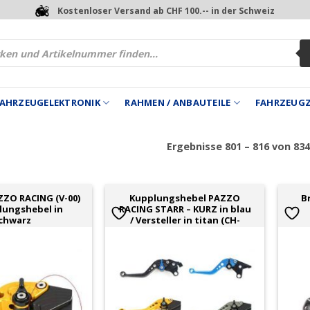
Kostenloser Versand ab CHF 100.-- in der Schweiz
 FAHRZEUGELEKTRONIK
RAHMEN / ANBAUTEILE
FAHRZEUG
Ergebnisse 801 – 816 von 83
ZO RACING (V-00)
Kupplungshebel PAZZO
B
lungshebel in
RACING STARR – KURZ in blau
chwarz
/ Versteller in titan (CH-