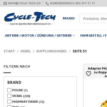
Zum
INFO@CYCLE-TECH.CH
KUNDENSERVICE: 055 211 11 11
Inhalt
springen
Products
BRANDS
search
ANTRIEB / MOTOR / ZÜNDUNG / GETRIEBE
FAHRGESTELL /
START
/
HEBEL
/
KUPPLUNGSHEBEL
/
SEITE 51
FILTERN NACH
Adapter PAZ
zu Kupp
s
BRAND
POLINI
1
VICMA
229
HIGHWAY HAWK
15