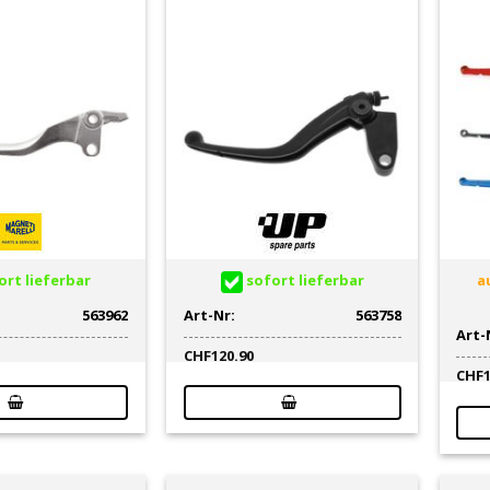
rt lieferbar
sofort lieferbar
au
563962
Art-Nr:
563758
Art-
CHF
120.90
CHF