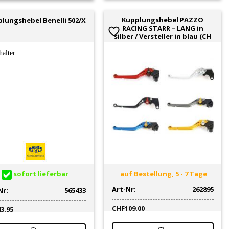
Kupplungshebel PAZZO
lungshebel Benelli 502/X
RACING STARR – LANG in
silber / Versteller in blau (CH
sofort lieferbar
auf Bestellung, 5 - 7 Tage
Art-Nr:
262895
Nr:
565433
CHF
109.00
43.95