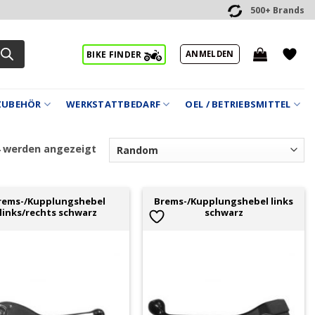
500+ Brands
ANMELDEN
BIKE FINDER
ZUBEHÖR
WERKSTATTBEDARF
OEL / BETRIEBSMITTEL
4 werden angezeigt
rems-/Kupplungshebel
Brems-/Kupplungshebel links
links/rechts schwarz
schwarz