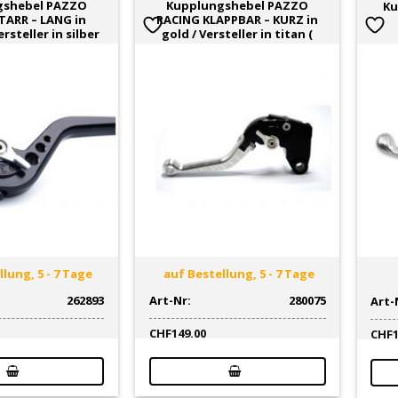
gshebel PAZZO
Kupplungshebel PAZZO
Ku
TARR – LANG in
RACING KLAPPBAR – KURZ in
rsteller in silber
gold / Versteller in titan (
lung, 5 - 7 Tage
auf Bestellung, 5 - 7 Tage
262893
Art-Nr:
280075
Art-
CHF
149.00
CHF