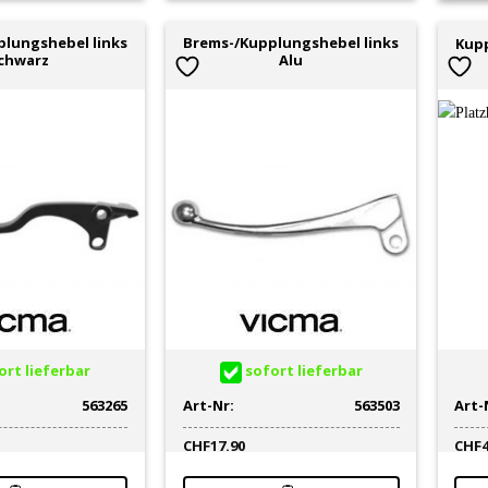
lungshebel links
Brems-/Kupplungshebel links
Kupp
chwarz
Alu
rt lieferbar
sofort lieferbar
563265
Art-Nr:
563503
Art-
CHF
17.90
CHF