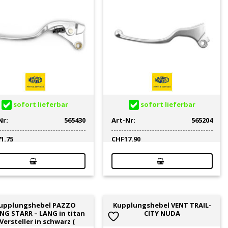
sofort lieferbar
sofort lieferbar
Nr:
565430
Art-Nr:
565204
71.75
CHF
17.90
upplungshebel PAZZO
Kupplungshebel VENT TRAIL-
NG STARR – LANG in titan
CITY NUDA
 Versteller in schwarz (