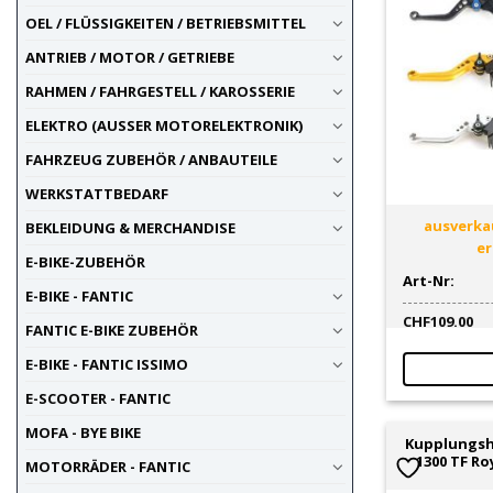
OEL / FLÜSSIGKEITEN / BETRIEBSMITTEL
ANTRIEB / MOTOR / GETRIEBE
RAHMEN / FAHRGESTELL / KAROSSERIE
ELEKTRO (AUSSER MOTORELEKTRONIK)
FAHRZEUG ZUBEHÖR / ANBAUTEILE
WERKSTATTBEDARF
ausverkau
BEKLEIDUNG & MERCHANDISE
er
E-BIKE-ZUBEHÖR
Art-Nr:
E-BIKE - FANTIC
CHF
109.00
FANTIC E-BIKE ZUBEHÖR
E-BIKE - FANTIC ISSIMO
E-SCOOTER - FANTIC
MOFA - BYE BIKE
Kupplungsh
1300 TF Ro
MOTORRÄDER - FANTIC