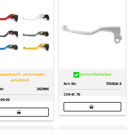
sverkauft, nicht mehr
sofort lieferbar
erhältlich
Art-Nr:
735926-3
Nr:
262906
CHF
41.70
109.00