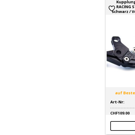
Kupplun
RACING S
schwarz / Ve
auf Bestel
Art-Nr:
CHF
109.00