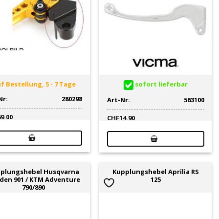
f Bestellung, 5 - 7 Tage
sofort lieferbar
Nr:
280298
Art-Nr:
563100
69.00
CHF
14.90
plungshebel Husqvarna
Kupplungshebel Aprilia RS
den 901 / KTM Adventure
125
790/890