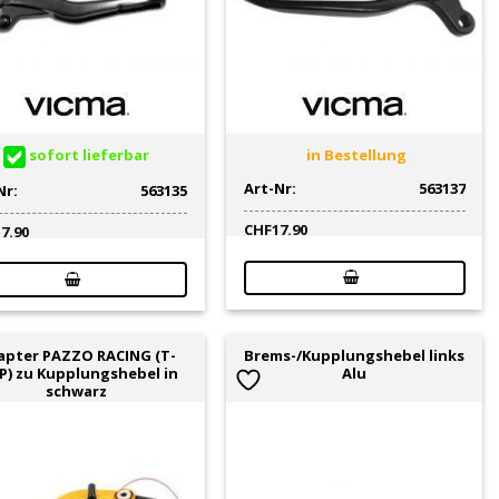
sofort lieferbar
in Bestellung
Art-Nr:
563137
Nr:
563135
CHF
17.90
17.90
apter PAZZO RACING (T-
Brems-/Kupplungshebel links
P) zu Kupplungshebel in
Alu
schwarz