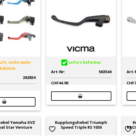
ft, nicht mehr
sofort lieferbar
hältlich
Art-Nr:
563544
Art-
262854
CHF
44.90
CHF
ebel Yamaha XVZ
Kupplungshebel Triumph
K
yal Star Venture
Speed Triple RS 1050
RACI
/