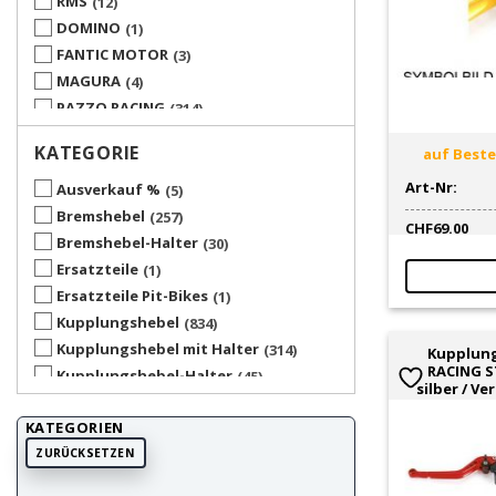
RMS
12
DOMINO
1
FANTIC MOTOR
3
MAGURA
4
PAZZO RACING
314
PUIG
5
KATEGORIE
auf Bestel
TUNR
7
Art-Nr:
UP SPARE PARTS
5
Ausverkauf %
5
VENT MOTO
2
Bremshebel
257
CHF
69.00
Bremshebel-Halter
30
Ersatzteile
1
Ersatzteile Pit-Bikes
1
Kupplungshebel
834
Kupplungshebel mit Halter
314
Kupplun
RACING S
Kupplungshebel-Halter
45
silber / Ver
KATEGORIEN
ZURÜCKSETZEN