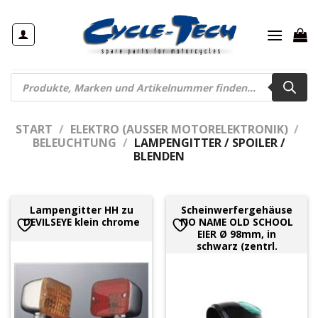
Zum
Inhalt
springen
Products
search
START
/
ELEKTRO (AUSSER MOTORELEKTRONIK)
/
BELEUCHTUNG
/
LAMPENGITTER / SPOILER /
BLENDEN
Lampengitter HH zu
Scheinwerfergehäuse
DEVILSEYE klein chrome
NO NAME OLD SCHOOL
EIER Ø 98mm, in
schwarz (zentrl.