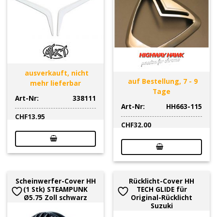
ausverkauft, nicht
auf Bestellung, 7 - 9
mehr lieferbar
Tage
Art-Nr:
338111
Art-Nr:
HH663-115
CHF
13.95
CHF
32.00
Scheinwerfer-Cover HH
Rücklicht-Cover HH
(1 Stk) STEAMPUNK
TECH GLIDE für
Ø5.75 Zoll schwarz
Original-Rücklicht
Suzuki