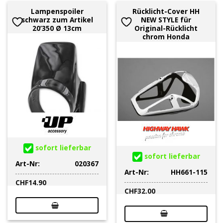
Lampenspoiler
Rücklicht-Cover HH
schwarz zum Artikel
NEW STYLE für
20’350 Ø 13cm
Original-Rücklicht
chrom Honda
sofort lieferbar
sofort lieferbar
Art-Nr:
020367
Art-Nr:
HH661-115
CHF
14.90
CHF
32.00