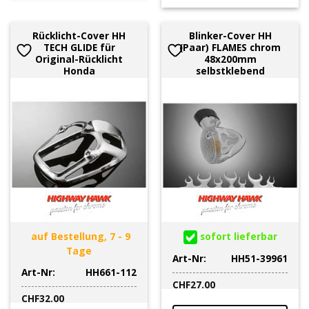
Rücklicht-Cover HH
Blinker-Cover HH
TECH GLIDE für
(Paar) FLAMES chrom
Original-Rücklicht
48x200mm
Honda
selbstklebend
auf Bestellung, 7 - 9
sofort lieferbar
Tage
Art-Nr:
HH51-39961
Art-Nr:
HH661-112
CHF
27.00
CHF
32.00