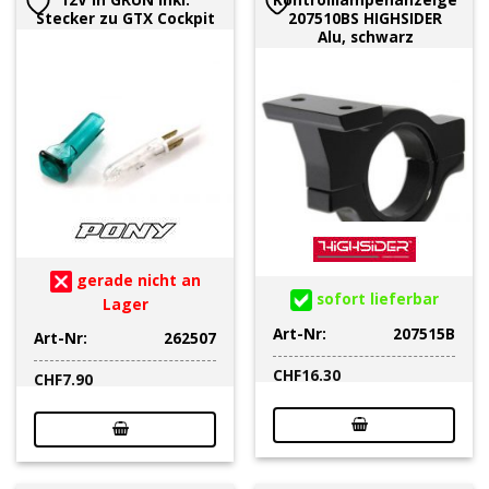
Stecker zu GTX Cockpit
207510BS HIGHSIDER
Alu, schwarz
gerade nicht an
sofort lieferbar
Lager
Art-Nr:
207515B
Art-Nr:
262507
CHF
16.30
CHF
7.90