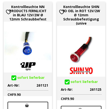
Kontrollleuchte NN
Kontrollleuchte SHIN
PRODUCTS FERNLICHT
YO OEL in ROT 12V/2W
in BLAU 12V/2W Ø
Ø 12mm
12mm Schraubbefest
Schraubbefestigung
(unive
sofort lieferbar
sofort lieferbar
Art-Nr:
261121
Art-Nr:
261125
CHF
9.90
CHF
9.90