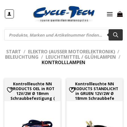
Zum
Inhalt
springen
Products
search
START
/
ELEKTRO (AUSSER MOTORELEKTRONIK)
/
BELEUCHTUNG
/
LEUCHTMITTEL / GLÜHLAMPEN
/
KONTROLLLAMPEN
Kontrollleuchte NN
Kontrollleuchte NN
PRODUCTS OEL in ROT
PRODUCTS STANDLICHT
12V/2W Ø 18mm
in GRUEN 12V/2W Ø
Schraubbefestigung (
18mm Schraubbefe