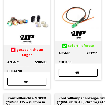
sofort lieferbar
gerade nicht an
Art-Nr:
281211
Lager
Art-Nr:
590689
CHF
8.90
CHF
44.90
Kontrollleuchte MOPED
Kontrolllampenanzeige/Ein
KINGS 12V – Ø 8mm in
HIGHSIDER Alu, chrom/get