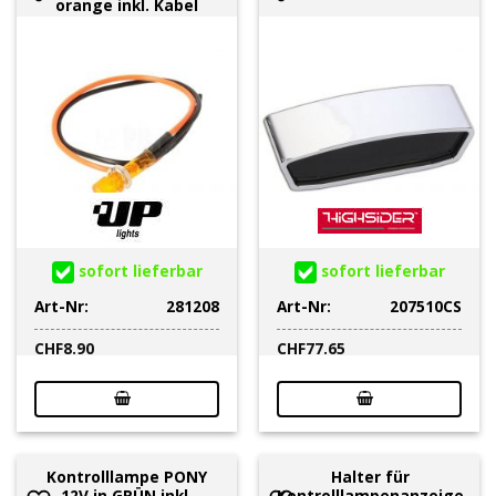
orange inkl. Kabel
sofort lieferbar
sofort lieferbar
Art-Nr:
281208
Art-Nr:
207510CS
CHF
8.90
CHF
77.65
Kontrolllampe PONY
Halter für
12V in GRÜN inkl.
Kontrolllampenanzeige