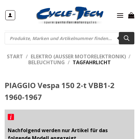
Zum
Inhalt
springen
Products
search
START
/
ELEKTRO (AUSSER MOTORELEKTRONIK)
/
BELEUCHTUNG
/
TAGFAHRLICHT
PIAGGIO Vespa 150 2-t VBB1-2
1960-1967
Nachfolgend werden nur Artikel für das
folgende Modell angezeigt