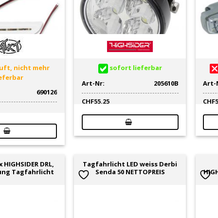
ft, nicht mehr
sofort lieferbar
ieferbar
Art-Nr:
205610B
Art-
690126
CHF
55.25
CHF
x HIGHSIDER DRL,
Tagfahrlicht LED weiss Derbi
ung Tagfahrlicht
Senda 50 NETTOPREIS
HIGH