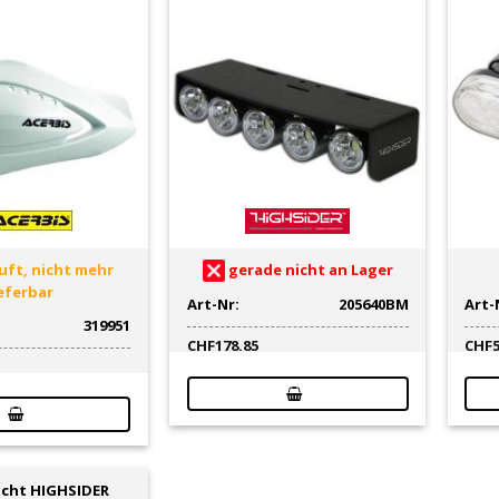
ft, nicht mehr
gerade nicht an Lager
ieferbar
Art-Nr:
205640BM
Art-
319951
CHF
178.85
CHF
icht HIGHSIDER