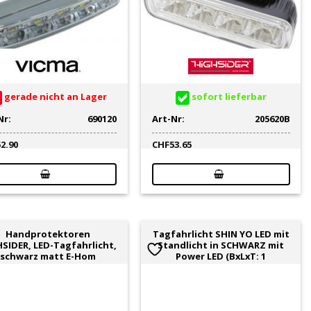
gerade nicht an Lager
sofort lieferbar
Nr:
690120
Art-Nr:
205620B
52.90
CHF
53.65
Handprotektoren
Tagfahrlicht SHIN YO LED mit
SIDER, LED-Tagfahrlicht,
Standlicht in SCHWARZ mit
schwarz matt E-Hom
Power LED (BxLxT: 1