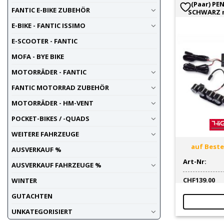
(Paar) PE
FANTIC E-BIKE ZUBEHÖR
SCHWARZ mi
E-BIKE - FANTIC ISSIMO
E-SCOOTER - FANTIC
MOFA - BYE BIKE
MOTORRÄDER - FANTIC
FANTIC MOTORRAD ZUBEHÖR
MOTORRÄDER - HM-VENT
POCKET-BIKES / -QUADS
WEITERE FAHRZEUGE
auf Bestel
AUSVERKAUF %
Art-Nr:
AUSVERKAUF FAHRZEUGE %
CHF
139.00
WINTER
GUTACHTEN
UNKATEGORISIERT