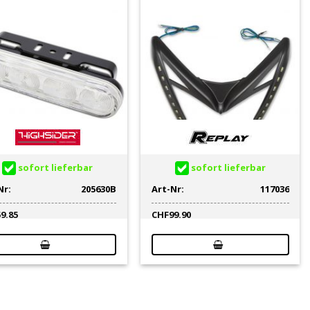
sofort lieferbar
sofort lieferbar
Nr:
205630B
Art-Nr:
117036
59.85
CHF
99.90