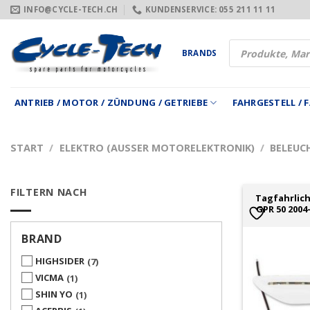
Zum
INFO@CYCLE-TECH.CH
KUNDENSERVICE: 055 211 11 11
Inhalt
springen
Products
BRANDS
search
ANTRIEB / MOTOR / ZÜNDUNG / GETRIEBE
FAHRGESTELL /
START
/
ELEKTRO (AUSSER MOTORELEKTRONIK)
/
BELEUC
FILTERN NACH
Tagfahrlich
GPR 50 200
BRAND
HIGHSIDER
7
VICMA
1
SHIN YO
1