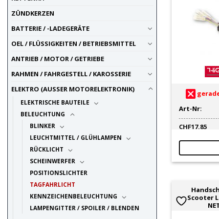
ZÜNDKERZEN
BATTERIE / -LADEGERÄTE
OEL / FLÜSSIGKEITEN / BETRIEBSMITTEL
ANTRIEB / MOTOR / GETRIEBE
RAHMEN / FAHRGESTELL / KAROSSERIE
ELEKTRO (AUSSER MOTORELEKTRONIK)
gerade
ELEKTRISCHE BAUTEILE
Art-Nr:
BELEUCHTUNG
BLINKER
CHF
17.85
LEUCHTMITTEL / GLÜHLAMPEN
RÜCKLICHT
SCHEINWERFER
POSITIONSLICHTER
TAGFAHRLICHT
Handsch
KENNZEICHENBELEUCHTUNG
Scooter L
NE
LAMPENGITTER / SPOILER / BLENDEN