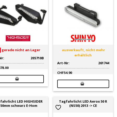
gerade nicht an Lager
ausverkauft, nicht mehr
erhältlich
Nr:
205710B
Art-Nr:
261744
478.00
CHF
54.90
fahrlicht LED HIGHSIDER
Tagfahrlicht LED Aerox 50 R
150mm schwarz E-Hom
(NS50) 2013 -> CE