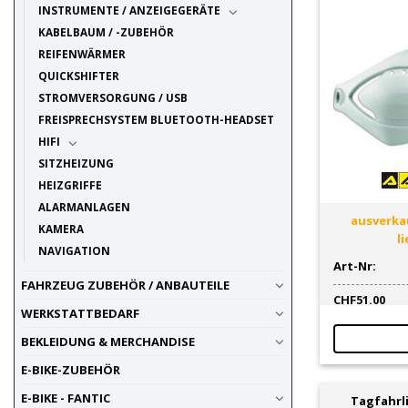
INSTRUMENTE / ANZEIGEGERÄTE
KABELBAUM / -ZUBEHÖR
REIFENWÄRMER
QUICKSHIFTER
STROMVERSORGUNG / USB
FREISPRECHSYSTEM BLUETOOTH-HEADSET
HIFI
SITZHEIZUNG
HEIZGRIFFE
ALARMANLAGEN
ausverkau
KAMERA
l
NAVIGATION
Art-Nr:
FAHRZEUG ZUBEHÖR / ANBAUTEILE
CHF
51.00
WERKSTATTBEDARF
BEKLEIDUNG & MERCHANDISE
E-BIKE-ZUBEHÖR
E-BIKE - FANTIC
Tagfahrl