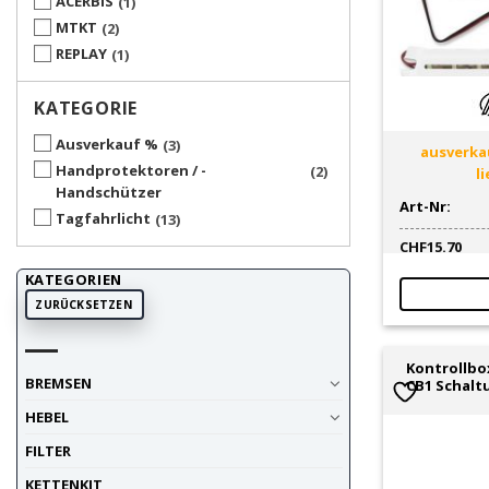
ACERBIS
1
MTKT
2
REPLAY
1
KATEGORIE
Ausverkauf %
3
ausverkau
Handprotektoren / -
2
l
Handschützer
Art-Nr:
Tagfahrlicht
13
CHF
15.70
KATEGORIEN
ZURÜCKSETZEN
Kontrollbo
BREMSEN
CB1 Schalt
HEBEL
FILTER
KETTENKIT