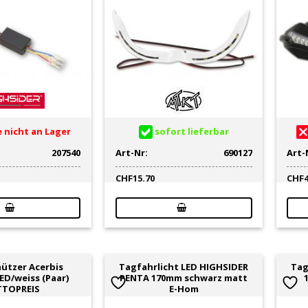
 nicht an Lager
sofort lieferbar
207540
Art-Nr:
690127
Art-
CHF
15.70
CHF
ützer Acerbis
Tagfahrlicht LED HIGHSIDER
Tag
ED/weiss (Paar)
PENTA 170mm schwarz matt
TTOPREIS
E-Hom