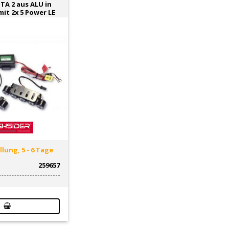
NTA 2 aus ALU in
t 2x 5 Power LE
lung, 5 - 6 Tage
259657