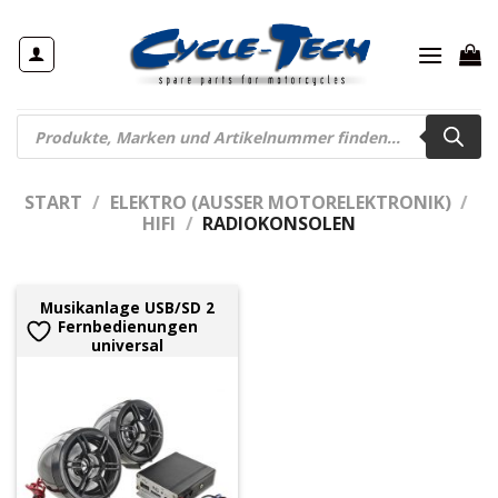
Zum
Inhalt
springen
Products
search
START
/
ELEKTRO (AUSSER MOTORELEKTRONIK)
/
HIFI
/
RADIOKONSOLEN
Musikanlage USB/SD 2
Fernbedienungen
universal