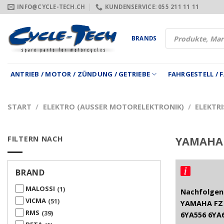
Zum
INFO@CYCLE-TECH.CH
KUNDENSERVICE: 055 211 11 11
Inhalt
springen
Products
BRANDS
search
ANTRIEB / MOTOR / ZÜNDUNG / GETRIEBE
FAHRGESTELL /
START
/
ELEKTRO (AUSSER MOTORELEKTRONIK)
/
ELEKTRI
FILTERN NACH
YAMAHA 
BRAND
MALOSSI
1
Nachfolgend
VICMA
51
YAMAHA FZ 
RMS
39
6YA556 6YA