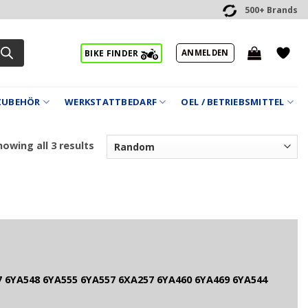
500+ Brands
ANMELDEN
BIKE FINDER
ZUBEHÖR
WERKSTATTBEDARF
OEL / BETRIEBSMITTEL
owing all 3 results
 6YA548 6YA555 6YA557 6XA257 6YA460 6YA469 6YA544