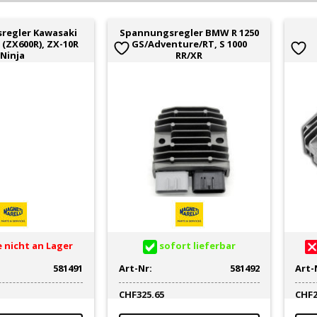
regler Kawasaki
Spannungsregler BMW R 1250
 (ZX600R), ZX-10R
GS/Adventure/RT, S 1000
Ninja
RR/XR
 nicht an Lager
sofort lieferbar
581491
Art-Nr:
581492
Art-
CHF
325.65
CHF