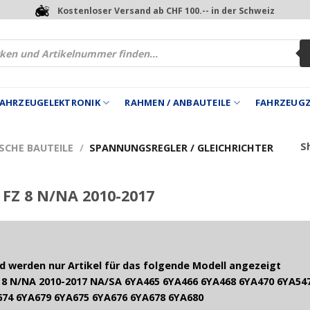
Kostenloser Versand ab CHF 100.-- in der Schweiz
 FAHRZEUGELEKTRONIK
RAHMEN / ANBAUTEILE
FAHRZEUG
Sh
SCHE BAUTEILE
/
SPANNUNGSREGLER / GLEICHRICHTER
FZ 8 N/NA 2010-2017
 werden nur Artikel für das folgende Modell angezeigt
8 N/NA 2010-2017 NA/SA 6YA465 6YA466 6YA468 6YA470 6YA547
674 6YA679 6YA675 6YA676 6YA678 6YA680