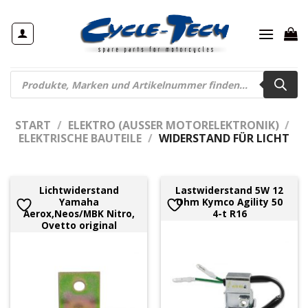
Zum
Inhalt
springen
Products
search
START
/
ELEKTRO (AUSSER MOTORELEKTRONIK)
/
ELEKTRISCHE BAUTEILE
/
WIDERSTAND FÜR LICHT
Lichtwiderstand
Lastwiderstand 5W 12
Yamaha
Ohm Kymco Agility 50
Aerox,Neos/MBK Nitro,
4-t R16
Ovetto original