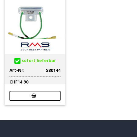
sofort lieferbar
Art-Nr:
580144
CHF
14.90