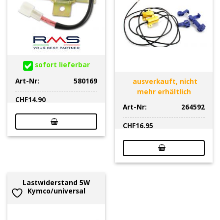
sofort lieferbar
Art-Nr:
580169
ausverkauft, nicht
mehr erhältlich
CHF
14.90
Art-Nr:
264592
CHF
16.95
Lastwiderstand 5W
Kymco/universal