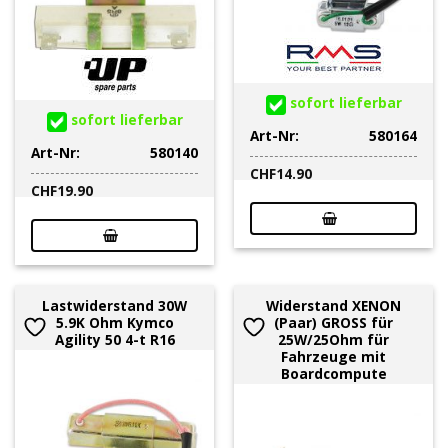
sofort lieferbar
sofort lieferbar
Art-Nr:
580164
Art-Nr:
580140
CHF
14.90
CHF
19.90
Lastwiderstand 30W
Widerstand XENON
5.9K Ohm Kymco
(Paar) GROSS für
Agility 50 4-t R16
25W/25Ohm für
Fahrzeuge mit
Boardcompute