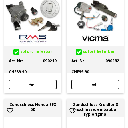
sofort lieferbar
sofort lieferbar
Art-Nr:
090219
Art-Nr:
090282
CHF
89.90
CHF
99.90
Zündschloss Honda SFX
Zündschloss Kreidler 8
50
Anschlüsse, einbaubar
Typ original