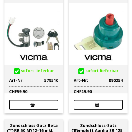
sofort lieferbar
sofort lieferbar
Art-Nr:
579510
Art-Nr:
090254
CHF
59.90
CHF
29.90
Zündschloss-Satz Beta
Zündschloss-Satz
RR 50 MY12-16 inkl.
komplett Aprilia SR 125