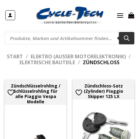
Zum
Inhalt
springen
Products
search
START
/
ELEKTRO (AUSSER MOTORELEKTRONIK)
/
ELEKTRISCHE BAUTEILE
/
ZÜNDSCHLOSS
Zündschlüsselrohling /
Zündschloss-Satz
Schlüsselrohling für
(Zylinder) Piaggio
alle Piaggio Vespa
Skipper 125 LX
Modelle