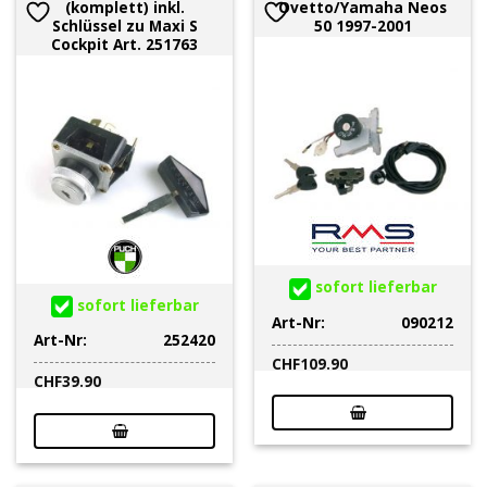
(komplett) inkl.
Ovetto/Yamaha Neos
Schlüssel zu Maxi S
50 1997-2001
Cockpit Art. 251763
sofort lieferbar
sofort lieferbar
Art-Nr:
090212
Art-Nr:
252420
CHF
109.90
CHF
39.90