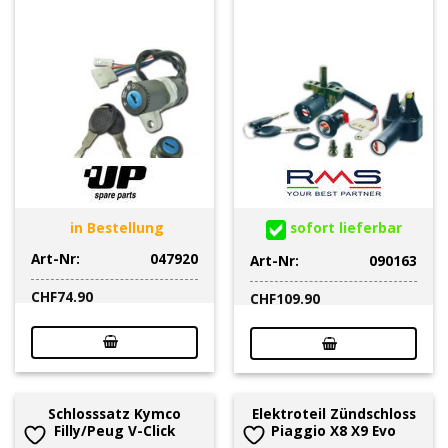
in Bestellung
sofort lieferbar
Art-Nr:
047920
Art-Nr:
090163
CHF
74.90
CHF
109.90
Schlosssatz Kymco
Elektroteil Zündschloss
Filly/Peug V-Click
Piaggio X8 X9 Evo