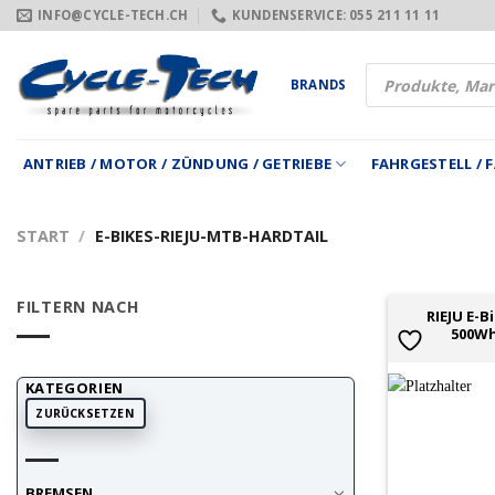
Zum
INFO@CYCLE-TECH.CH
KUNDENSERVICE: 055 211 11 11
Inhalt
springen
Products
BRANDS
search
ANTRIEB / MOTOR / ZÜNDUNG / GETRIEBE
FAHRGESTELL /
START
/
E-BIKES-RIEJU-MTB-HARDTAIL
FILTERN NACH
RIEJU E-B
500Wh
KATEGORIEN
ZURÜCKSETZEN
BREMSEN