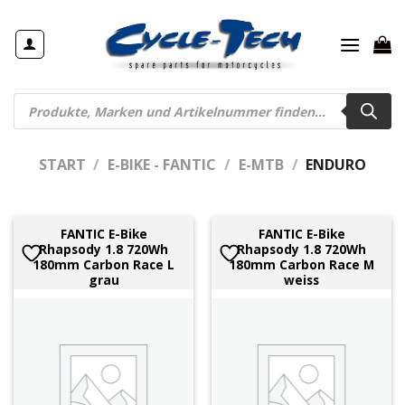
Zum
Inhalt
springen
Products
search
START
/
E-BIKE - FANTIC
/
E-MTB
/
ENDURO
FANTIC E-Bike
FANTIC E-Bike
Rhapsody 1.8 720Wh
Rhapsody 1.8 720Wh
180mm Carbon Race L
180mm Carbon Race M
grau
weiss