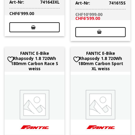
Art-Nr:
741643XL
Art-Nr:
741615S
CHF
6'999.00
CHF
10'999.00
Ursprünglicher
Aktueller
CHF
6'599.00
Preis
Preis
war:
ist:
CHF10'999.00
CHF6'599.00.
FANTIC E-Bike
FANTIC E-Bike
Rhapsody 1.8 720Wh
Rhapsody 1.8 720Wh
180mm Carbon Race S
180mm Carbon Sport
weiss
XL weiss