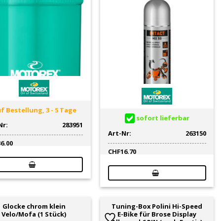
f Bestellung, 3 - 5 Tage
sofort lieferbar
Nr:
283951
Art-Nr:
263150
36.00
CHF
16.70
Glocke chrom klein
Tuning-Box Polini Hi-Speed
Velo/Mofa (1 Stück)
E-Bike für Brose Display