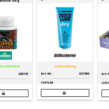
seldose 100 g
rt lieferbar
in Bestellung
Art-Nr:
021906
263191
Art-
CHF
9.80
CHF