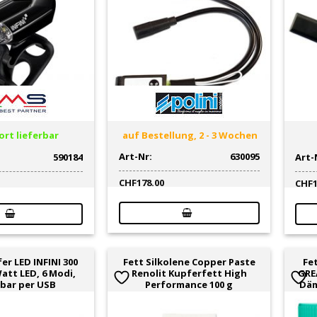
rt lieferbar
auf Bestellung, 2 - 3 Wochen
Art-Nr:
630095
590184
Art-
CHF
178.00
CHF
er LED INFINI 300
Fett Silkolene Copper Paste
Fe
att LED, 6 Modi,
Renolit Kupferfett High
GRE
bar per USB
Performance 100 g
Däm