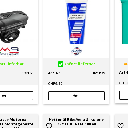
rt lieferbar
sofort lieferbar
au
Art-
590185
Art-Nr:
021879
CHF
CHF
9.50
aste Motorex
Kettenöl Bike/Velo Silkolene
TE Montagepaste
DRY LUBE PTFE 100 ml