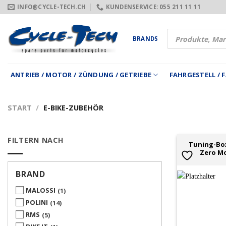
Zum
INFO@CYCLE-TECH.CH
KUNDENSERVICE: 055 211 11 11
Inhalt
springen
Products
BRANDS
search
ANTRIEB / MOTOR / ZÜNDUNG / GETRIEBE
FAHRGESTELL /
START
/
E-BIKE-ZUBEHÖR
FILTERN NACH
Tuning-Box
Zero Mo
BRAND
MALOSSI
1
POLINI
14
RMS
5