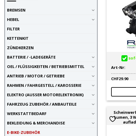
Kennzeichenrahmen
7
BREMSEN
Kettenreiniger
2
Kettenspray / -Oel / -Fett
12
HEBEL
Kettenwerkzeug
2
FILTER
Kontaktspray
1
KETTENKIT
lackierte Materialien
3
Leuchtbekleidung
1
ZÜNDKERZEN
Luftpumpe /- Manometer
3
BATTERIE / -LADEGERÄTE
sofo
Motorradmatten (Motopad)
1
OEL / FLÜSSIGKEITEN / BETRIEBSMITTEL
Art-Nr:
Motorreiniger
2
ANTRIEB / MOTOR / GETRIEBE
nach Einsatzzweck
3
CHF
29.90
Pneu-/Schlauch-Reparatur
2
RAHMEN / FAHRGESTELL / KAROSSERIE
Poliermittel
2
ELEKTRO (AUSSER MOTORELEKTRONIK)
Reinigung-Pflege-Konservierung
9
FAHRZEUG ZUBEHÖR / ANBAUTEILE
Sattelstütze / -Zubehör
1
Scheinwerf
Sattelüberzug / -Polster
1
WERKSTATTBEDARF
Lumen, 3 W
Schmierspray
6
auflad
BEKLEIDUNG & MERCHANDISE
Teilereiniger / Entfetter
1
E-BIKE-ZUBEHÖR
transparente Materialien
1