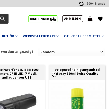
500+ Brands
ANMELDEN
BIKE FINDER
ZUBEHÖR
WERKSTATTBEDARF
OEL / BETRIEBSMITTEL
6 werden angezeigt
heinwerfer LED BBB 1000
Velopurol Reinigungsmittel
umen, CREE LED, 7 Modi,
Spray 520ml Swiss Quality
aufladbar per USB