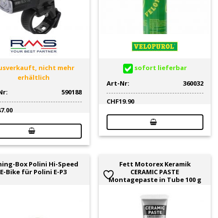
sverkauft, nicht mehr
sofort lieferbar
erhältlich
Art-Nr:
360032
Nr:
590188
CHF
19.90
87.00
ing-Box Polini Hi-Speed
Fett Motorex Keramik
E-Bike für Polini E-P3
CERAMIC PASTE
Montagepaste in Tube 100 g