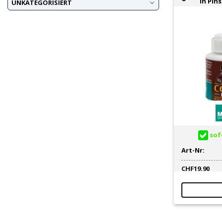
in Pin
UNKATEGORISIERT
sofo
Art-Nr:
CHF
19.90