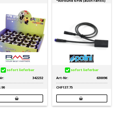
Allround 6 PIN (auch Fantic)
sofort lieferbar
sofort lieferbar
Nr:
342232
Art-Nr:
630096
3.90
CHF
137.75