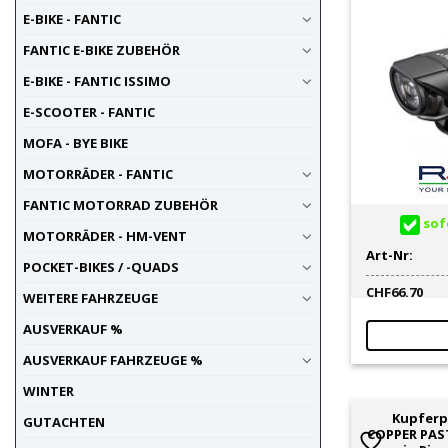
universell
E-BIKE - FANTIC
5
universell
8
FANTIC E-BIKE ZUBEHÖR
Wash-Reiniger /
10
E-BIKE - FANTIC ISSIMO
Insektenentferner
Werbemittel
1
E-SCOOTER - FANTIC
Werkzeuge für Unterwegs
3
MOFA - BYE BIKE
Zubehör / Anbauteile
1
MOTORRÄDER - FANTIC
FANTIC MOTORRAD ZUBEHÖR
sofo
MOTORRÄDER - HM-VENT
Art-Nr:
POCKET-BIKES / -QUADS
CHF
66.70
WEITERE FAHRZEUGE
AUSVERKAUF %
AUSVERKAUF FAHRZEUGE %
WINTER
Kupferp
GUTACHTEN
COPPER PAS