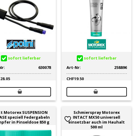
sofort lieferbar
sofort lieferbar
Nr:
630078
Art-Nr:
258896
128.05
CHF
19.50
tt Motorex SUSPENSION
Schmierspray Motorex
ASE speziell Federgabeln
INTACT MX50 universell
pfer in Pinseldose 850 g
einsetzbar auch im Hauhalt
500 ml