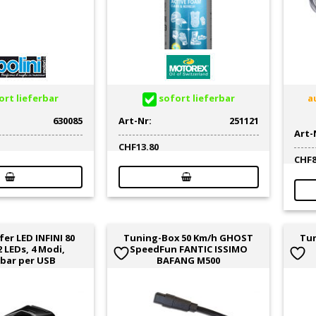
rt lieferbar
sofort lieferbar
au
630085
Art-Nr:
251121
Art-
CHF
13.80
CHF
er LED INFINI 80
Tuning-Box 50 Km/h GHOST
Tun
 LEDs, 4 Modi,
SpeedFun FANTIC ISSIMO
bar per USB
BAFANG M500