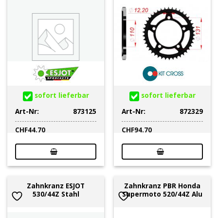
sofort lieferbar
sofort lieferbar
Art-Nr:
873125
Art-Nr:
872329
CHF
44.70
CHF
94.70
Zahnkranz ESJOT
Zahnkranz PBR Honda
530/44Z Stahl
Supermoto 520/44Z Alu