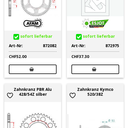
sofort lieferbar
sofort lieferbar
Art-Nr:
872082
Art-Nr:
872975
CHF
52.00
CHF
37.30
Zahnkranz PBR Alu
Zahnkranz Kymco
428/54Z silber
520/38Z