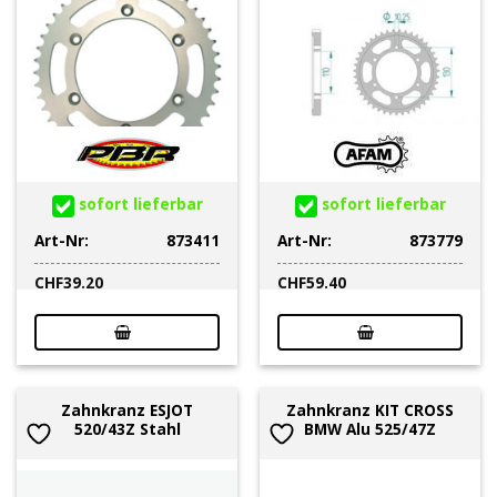
sofort lieferbar
sofort lieferbar
Art-Nr:
873411
Art-Nr:
873779
CHF
39.20
CHF
59.40
Zahnkranz ESJOT
Zahnkranz KIT CROSS
520/43Z Stahl
BMW Alu 525/47Z