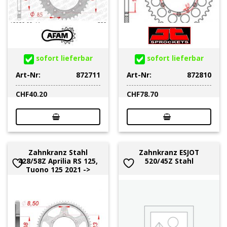
sofort lieferbar
sofort lieferbar
Art-Nr:
872711
Art-Nr:
872810
CHF
40.20
CHF
78.70
Zahnkranz Stahl
Zahnkranz ESJOT
428/58Z Aprilia RS 125,
520/45Z Stahl
Tuono 125 2021 ->