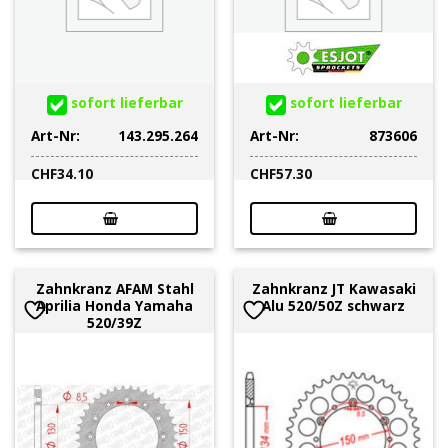
sofort lieferbar
sofort lieferbar
Art-Nr:
143.295.264
Art-Nr:
873606
CHF
34.10
CHF
57.30
Zahnkranz AFAM Stahl
Zahnkranz JT Kawasaki
Aprilia Honda Yamaha
Alu 520/50Z schwarz
520/39Z