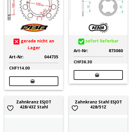
gerade nicht an
sofort lieferbar
Lager
Art-Nr:
873060
Art-Nr:
044735
CHF
36.30
CHF
114.00
Zahnkranz ESJOT
Zahnkranz Stahl ESJOT
428/43Z Stahl
428/51Z