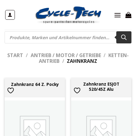
Zum
Inhalt
springen
Products
search
START
/
ANTRIEB / MOTOR / GETRIEBE
/
KETTEN-
ANTRIEB
/
ZAHNKRANZ
Zahnkranz ESJOT
Zahnkranz 64 Z. Pocky
520/45Z Alu