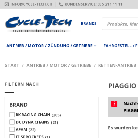
Zum
INFO@CYCLE-TECH.CH
KUNDENSERVICE: 055 211 11 11
Inhalt
springen
Products
BRANDS
search
ANTRIEB / MOTOR / ZÜNDUNG / GETRIEBE
FAHRGESTELL /
START
/
ANTRIEB / MOTOR / GETRIEBE
/
KETTEN-ANTRIEB
FILTERN NACH
PIAGGIO 
Nachfo
BRAND
PIAGGI
RK RACING CHAIN
205
DC DYNA CHAINS
21
Es wurden ke
AFAM
22
JT SPROCKETS
1