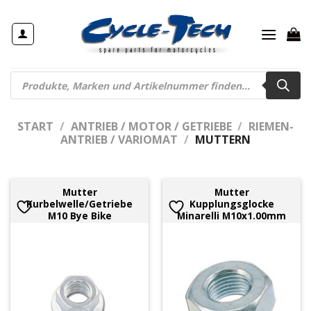
Zum
Inhalt
springen
Products
search
START
/
ANTRIEB / MOTOR / GETRIEBE
/
RIEMEN-
ANTRIEB / VARIOMAT
/
MUTTERN
Mutter
Mutter
Kurbelwelle/Getriebe
Kupplungsglocke
M10 Bye Bike
Minarelli M10x1.00mm