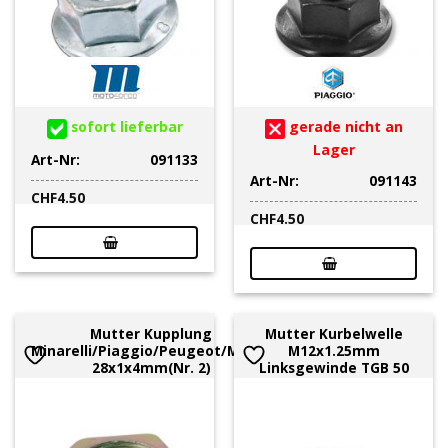
sofort lieferbar
gerade nicht an
Lager
Art-Nr:
091133
Art-Nr:
091143
CHF
4.50
CHF
4.50
Mutter Kupplung
Mutter Kurbelwelle
Minarelli/Piaggio/Peugeot/Morini
M12x1.25mm
28x1x4mm(Nr. 2)
Linksgewinde TGB 50