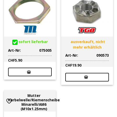
sofort lieferbar
ausverkauft, nicht
mehr erhältlich
Art-Nr:
075005
Art-Nr:
090573
CHF
5.90
CHF
19.90
Mutter
Kurbelwelle/Riemenscheibe
Minarelli/AM6
(M10x1.25mm)