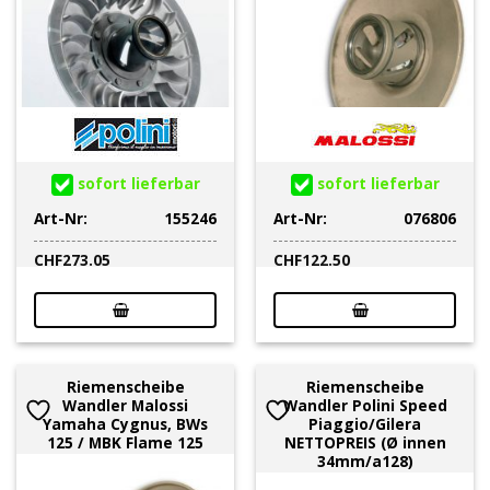
sofort lieferbar
sofort lieferbar
Art-Nr:
155246
Art-Nr:
076806
CHF
273.05
CHF
122.50
Riemenscheibe
Riemenscheibe
Wandler Malossi
Wandler Polini Speed
Yamaha Cygnus, BWs
Piaggio/Gilera
125 / MBK Flame 125
NETTOPREIS (Ø innen
34mm/a128)