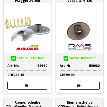
Piaggio X9 250
Vespa GTV 125
sofort lieferbar
sofort lieferbar
Art-Nr:
159960
Art-Nr:
159980
CHF
216.15
CHF
99.90
Riemenscheibe
Riemenscheibe
Wandler Malossi
Wandler Polini Speed