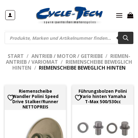
Zum
Inhalt
springen
Products
search
START
/
ANTRIEB / MOTOR / GETRIEBE
/
RIEMEN-
ANTRIEB / VARIOMAT
/
RIEMENSCHEIBE BEWEGLICH
HINTEN
/
RIEMENSCHEIBE BEWEGLICH HINTEN
Riemenscheibe
Führungsbolzen Polini
Wandler Polini Speed
Vario hinten Yamaha
Drive Stalker/Runner
T-Max 500/530cc
NETTOPREIS