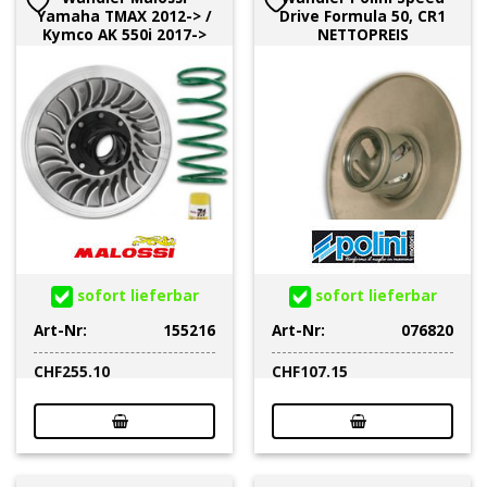
Yamaha TMAX 2012-> /
Drive Formula 50, CR1
Kymco AK 550i 2017->
NETTOPREIS
sofort lieferbar
sofort lieferbar
Art-Nr:
155216
Art-Nr:
076820
CHF
255.10
CHF
107.15