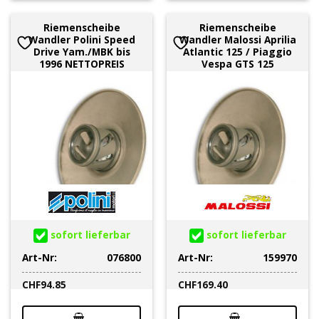
Riemenscheibe
Riemenscheibe
Wandler Polini Speed
Wandler Malossi Aprilia
Drive Yam./MBK bis
Atlantic 125 / Piaggio
1996 NETTOPREIS
Vespa GTS 125
sofort lieferbar
sofort lieferbar
Art-Nr:
076800
Art-Nr:
159970
CHF
94.85
CHF
169.40