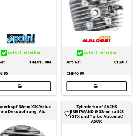
sofort lieferbar
sofort lieferbar
Nr:
144.015.004
Art-Nr:
018917
62.95
CHF
46.90
nderkopf 38mm X30/Velux
Zylinderkopf SACHS
hne Dekobohrung, Alu
BREITWAND Ø 38mm zu 503
(GTX und Turbo Automat)
A5680