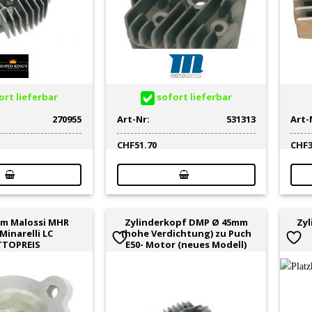
rt lieferbar
sofort lieferbar
270955
Art-Nr:
531313
Art-
CHF
51.70
CHF
m Malossi MHR
Zylinderkopf DMP Ø 45mm
Zyl
Minarelli LC
(hohe Verdichtung) zu Puch
TTOPREIS
E50- Motor (neues Modell)