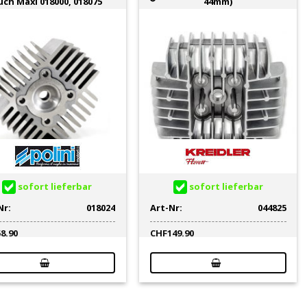
uch Maxi 018000, 018075
44mm)
sofort lieferbar
sofort lieferbar
Nr:
018024
Art-Nr:
044825
58.90
CHF
149.90