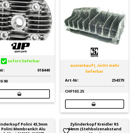
sofort lieferbar
ausverkauft, nicht mehr
Nr:
018449
lieferbar
Art-Nr:
254379
59.90
CHF
103.25
inderkopf Polini 43,5mm
Zylinderkopf Kreidler RS
 Polini Membrankit Alu
44mm (Stehbolzenabstand