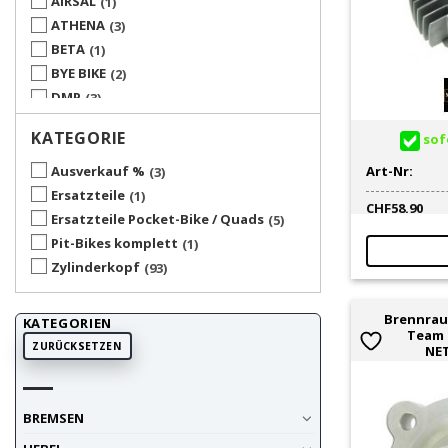
AIRSAL
1
ATHENA
3
BETA
1
BYE BIKE
2
DMP
3
ITALKIT
1
KATEGORIE
sofo
KIESLER
2
KREIDLER
2
Art-Nr:
Ausverkauf %
3
MOPED KINGS
15
Ersatzteile
1
CHF
58.90
MOTOFORCE
4
Ersatzteile Pocket-Bike / Quads
5
MOTORI MINARELLI
1
Pit-Bikes komplett
1
OLYMPIA
3
Zylinderkopf
93
PEUGEOT
2
PIAGGIO
1
Brennrau
KATEGORIEN
Team 
PUCH
4
ZURÜCKSETZEN
NE
SACHS
3
SOLEX
1
TOMOS
1
BREMSEN
TOP PERFORMANCES
1