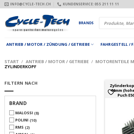
Zum
INFO@CYCLE-TECH.CH
KUNDENSERVICE: 055 211 11 11
Inhalt
springen
Products
BRANDS
search
ANTRIEB / MOTOR / ZÜNDUNG / GETRIEBE
FAHRGESTELL /
START
/
ANTRIEB / MOTOR / GETRIEBE
/
MOTORENTEILE 
ZYLINDERKOPF
FILTERN NACH
Zylinderko
44mm (hohe
Puch E5
BRAND
MALOSSI
8
POLINI
10
RMS
2