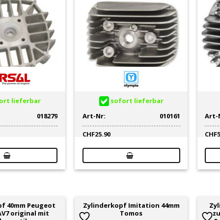
rt lieferbar
sofort lieferbar
018279
Art-Nr:
010161
Art-
CHF
25.90
CHF
pf 40mm Peugeot
Zylinderkopf Imitation 44mm
Zyl
V7 original mit
Tomos
zu