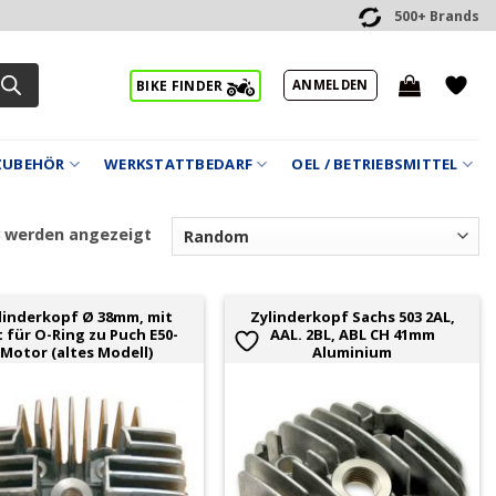
500+ Brands
ANMELDEN
BIKE FINDER
ZUBEHÖR
WERKSTATTBEDARF
OEL / BETRIEBSMITTEL
3 werden angezeigt
linderkopf Ø 38mm, mit
Zylinderkopf Sachs 503 2AL,
 für O-Ring zu Puch E50-
AAL. 2BL, ABL CH 41mm
Motor (altes Modell)
Aluminium