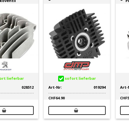
koventil
P
rt lieferbar
sofort lieferbar
028512
Art-Nr:
019294
Art-
CHF
64.90
CHF