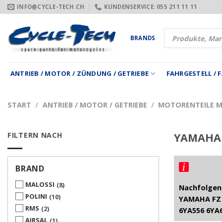
Zum
INFO@CYCLE-TECH.CH
KUNDENSERVICE: 055 211 11 11
Inhalt
springen
Products
BRANDS
search
ANTRIEB / MOTOR / ZÜNDUNG / GETRIEBE
FAHRGESTELL /
START
/
ANTRIEB / MOTOR / GETRIEBE
/
MOTORENTEILE 
FILTERN NACH
YAMAHA 
BRAND
MALOSSI
8
Nachfolgend
POLINI
10
YAMAHA FZ 
RMS
2
6YA556 6YA
AIRSAL
1