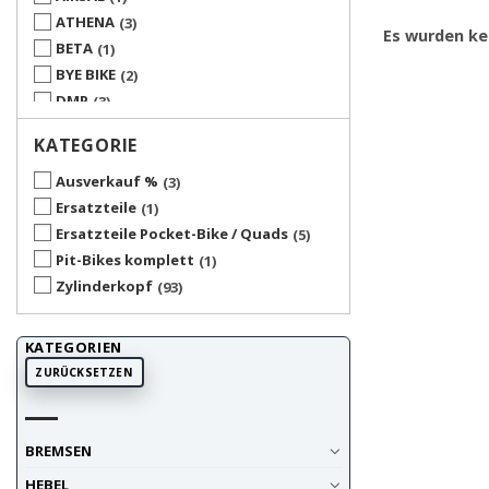
ATHENA
3
Es wurden ke
BETA
1
BYE BIKE
2
DMP
3
ITALKIT
1
KATEGORIE
KIESLER
2
KREIDLER
2
Ausverkauf %
3
MOPED KINGS
15
Ersatzteile
1
MOTOFORCE
4
Ersatzteile Pocket-Bike / Quads
5
MOTORI MINARELLI
1
Pit-Bikes komplett
1
OLYMPIA
3
Zylinderkopf
93
PEUGEOT
2
PIAGGIO
1
KATEGORIEN
PUCH
4
ZURÜCKSETZEN
SACHS
3
SOLEX
1
TOMOS
1
BREMSEN
TOP PERFORMANCES
1
HEBEL