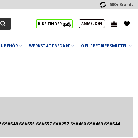
500+ Brands
ANMELDEN
BIKE FINDER
ZUBEHÖR
WERKSTATTBEDARF
OEL / BETRIEBSMITTEL
 6YA548 6YA555 6YA557 6XA257 6YA460 6YA469 6YA544