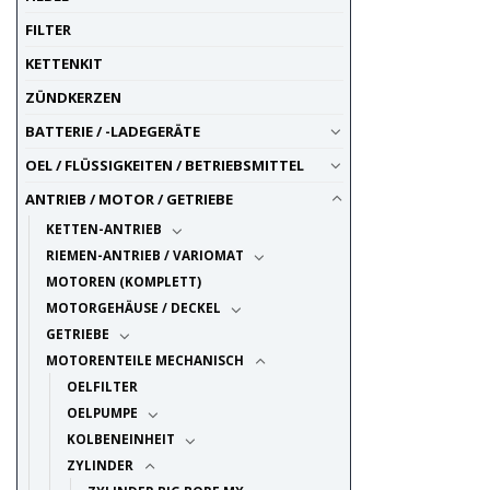
UP ACCESSORY
4
FILTER
UP SPARE PARTS
14
KETTENKIT
ZÜNDKERZEN
BATTERIE / -LADEGERÄTE
OEL / FLÜSSIGKEITEN / BETRIEBSMITTEL
ANTRIEB / MOTOR / GETRIEBE
KETTEN-ANTRIEB
RIEMEN-ANTRIEB / VARIOMAT
MOTOREN (KOMPLETT)
MOTORGEHÄUSE / DECKEL
GETRIEBE
MOTORENTEILE MECHANISCH
OELFILTER
OELPUMPE
KOLBENEINHEIT
ZYLINDER