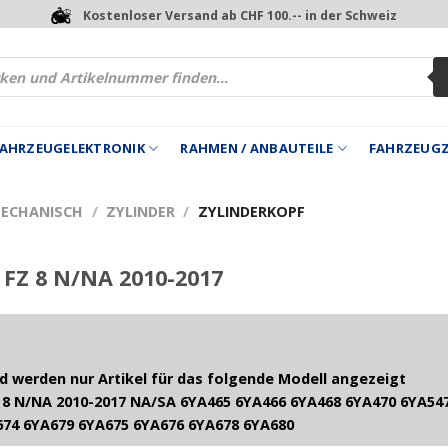
Kostenloser Versand ab CHF 100.-- in der Schweiz
 FAHRZEUGELEKTRONIK
RAHMEN / ANBAUTEILE
FAHRZEUG
MECHANISCH
/
ZYLINDER
/
ZYLINDERKOPF
FZ 8 N/NA 2010-2017
 werden nur Artikel für das folgende Modell angezeigt
8 N/NA 2010-2017 NA/SA 6YA465 6YA466 6YA468 6YA470 6YA547
674 6YA679 6YA675 6YA676 6YA678 6YA680