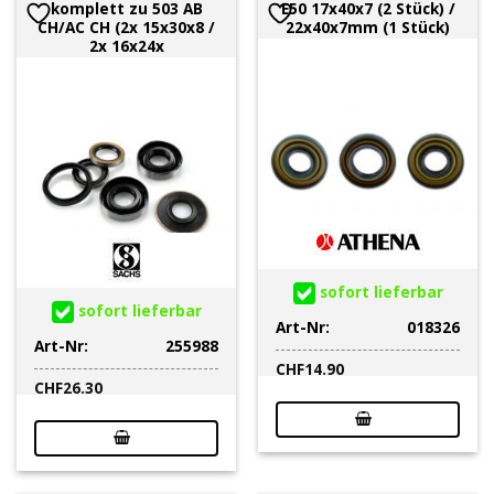
komplett zu 503 AB
E50 17x40x7 (2 Stück) /
CH/AC CH (2x 15x30x8 /
22x40x7mm (1 Stück)
2x 16x24x
sofort lieferbar
sofort lieferbar
Art-Nr:
018326
Art-Nr:
255988
CHF
14.90
CHF
26.30