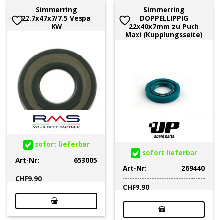
Simmerring
Simmerring
22.7x47x7/7.5 Vespa
DOPPELLIPPIG
KW
22x40x7mm zu Puch
Maxi (Kupplungsseite)
sofort lieferbar
sofort lieferbar
Art-Nr:
653005
Art-Nr:
269440
CHF
9.90
CHF
9.90