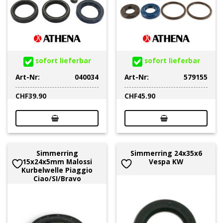
sofort lieferbar
sofort lieferbar
Art-Nr:
040034
Art-Nr:
579155
CHF
39.90
CHF
45.90
Simmerring
Simmerring 24x35x6
15x24x5mm Malossi
Vespa KW
Kurbelwelle Piaggio
Ciao/SI/Bravo