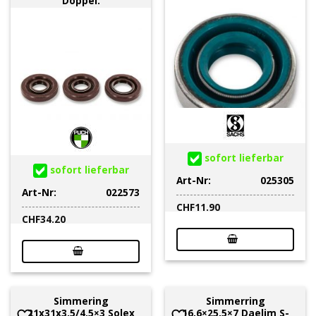
Doppel.
sofort lieferbar
sofort lieferbar
Art-Nr:
025305
Art-Nr:
022573
CHF
11.90
CHF
34.20
Simmering
Simmerring
21x31x3.5/4.5×3 Solex
16,6×25,5×7 Daelim S-