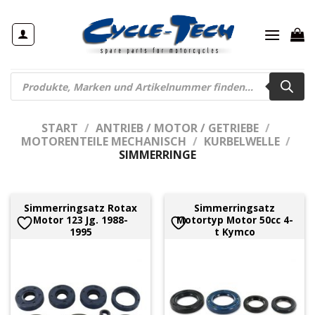
Zum
Inhalt
springen
Products
search
START
/
ANTRIEB / MOTOR / GETRIEBE
/
MOTORENTEILE MECHANISCH
/
KURBELWELLE
/
SIMMERRINGE
Simmerringsatz Rotax
Simmerringsatz
Motor 123 Jg. 1988-
Motortyp Motor 50cc 4-
1995
t Kymco