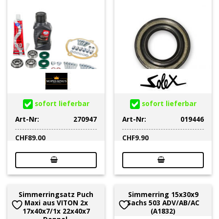
sofort lieferbar
sofort lieferbar
Art-Nr:
270947
Art-Nr:
019446
CHF
89.00
CHF
9.90
Simmerringsatz Puch
Simmerring 15x30x9
Maxi aus VITON 2x
Sachs 503 ADV/AB/AC
17x40x7/1x 22x40x7
(A1832)