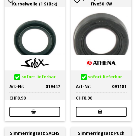
Kurbelwelle (1 Stück)
Five50 KW
sofort lieferbar
sofort lieferbar
Art-Nr:
019447
Art-Nr:
091181
CHF
8.90
CHF
8.90
Simmerringsatz SACHS
Simmerringsatz Puch