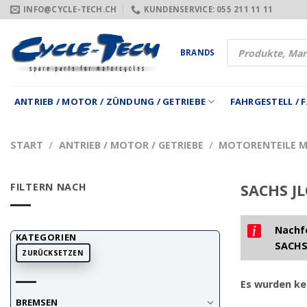
Zum
INFO@CYCLE-TECH.CH
KUNDENSERVICE: 055 211 11 11
Inhalt
springen
Products
BRANDS
search
ANTRIEB / MOTOR / ZÜNDUNG / GETRIEBE
FAHRGESTELL /
START
/
ANTRIEB / MOTOR / GETRIEBE
/
MOTORENTEILE 
FILTERN NACH
SACHS JL
Nachfo
KATEGORIEN
SACHS
ZURÜCKSETZEN
Es wurden ke
BREMSEN