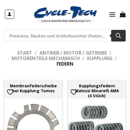
Zum
Inhalt
springen
Products
search
START
/
ANTRIEB / MOTOR / GETRIEBE
/
MOTORENTEILE MECHANISCH
/
KUPPLUNG
/
FEDERN
Membranfederscheibe
Kupplungsfedern
bei Kupplung Tomos
Malossi Minarelli AM6
(4 Stück)