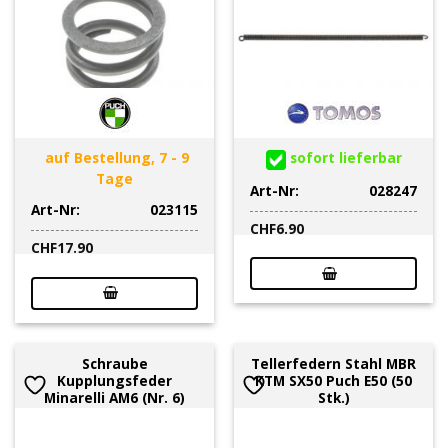
auf Bestellung, 7 - 9
sofort lieferbar
Tage
Art-Nr:
028247
Art-Nr:
023115
CHF
6.90
CHF
17.90
Schraube
Tellerfedern Stahl MBR
Kupplungsfeder
KTM SX50 Puch E50 (50
Minarelli AM6 (Nr. 6)
Stk.)