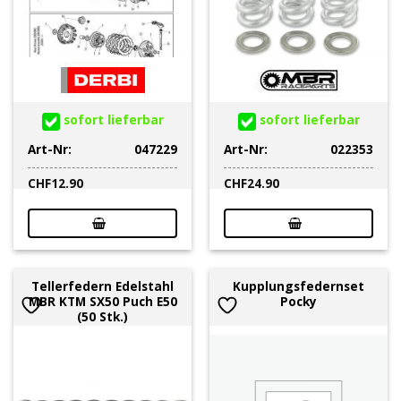
sofort lieferbar
sofort lieferbar
Art-Nr:
047229
Art-Nr:
022353
CHF
12.90
CHF
24.90
Tellerfedern Edelstahl
Kupplungsfedernset
MBR KTM SX50 Puch E50
Pocky
(50 Stk.)