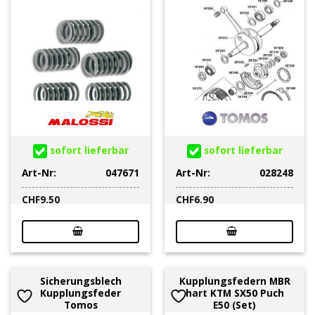
sofort lieferbar
sofort lieferbar
Art-Nr:
047671
Art-Nr:
028248
CHF
9.50
CHF
6.90
Sicherungsblech
Kupplungsfedern MBR
Kupplungsfeder
hart KTM SX50 Puch
Tomos
E50 (Set)