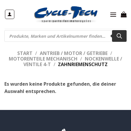
Zum
Inhalt
springen
Products
search
START
/
ANTRIEB / MOTOR / GETRIEBE
/
MOTORENTEILE MECHANISCH
/
NOCKENWELLE /
VENTILE 4-T
/
ZAHNRIEMENSCHUTZ
Es wurden keine Produkte gefunden, die deiner
Auswahl entsprechen.