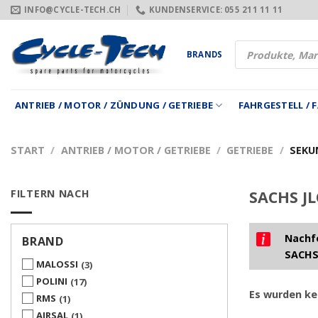
Zum
INFO@CYCLE-TECH.CH
KUNDENSERVICE: 055 211 11 11
Inhalt
springen
Products
BRANDS
search
ANTRIEB / MOTOR / ZÜNDUNG / GETRIEBE
FAHRGESTELL /
START
/
ANTRIEB / MOTOR / GETRIEBE
/
GETRIEBE
/
SEKU
FILTERN NACH
SACHS JL
Nachfo
BRAND
SACHS
MALOSSI
3
POLINI
17
Es wurden ke
RMS
1
AIRSAL
1