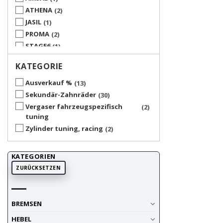
ATHENA
2
JASIL
1
PROMA
2
STAGE6
1
KATEGORIE
Ausverkauf %
13
Sekundär-Zahnräder
30
Vergaser fahrzeugspezifisch
2
tuning
Zylinder tuning, racing
2
KATEGORIEN
ZURÜCKSETZEN
BREMSEN
HEBEL