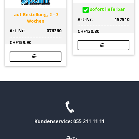
sofort lieferbar
auf Bestellung, 2 - 3
Art-Nr:
157510
Wochen
Art-Nr:
076260
CHF
130.80
CHF
159.90
Kundenservice: 055 211 11 11