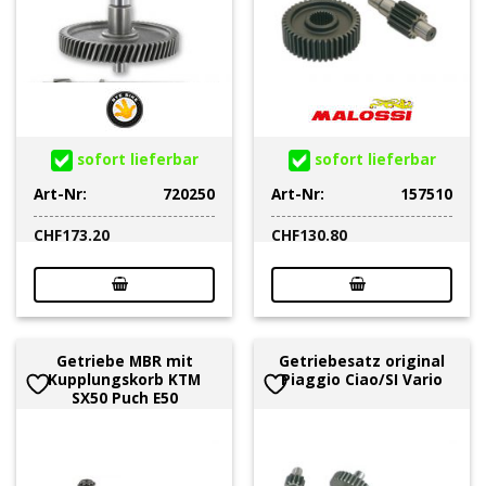
sofort lieferbar
sofort lieferbar
Art-Nr:
720250
Art-Nr:
157510
CHF
173.20
CHF
130.80
Getriebe MBR mit
Getriebesatz original
Kupplungskorb KTM
Piaggio Ciao/SI Vario
SX50 Puch E50