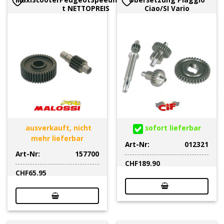
t NETTOPREIS
Ciao/SI Vario
ausverkauft, nicht
sofort lieferbar
mehr lieferbar
Art-Nr:
012321
Art-Nr:
157700
CHF
189.90
CHF
65.95