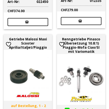
Art-Nr:
012335
Art-Nr:
022450
CHF
279.00
CHF
374.00
Getriebe Malossi Maxi
Renngetriebe Pinasco
Scooter
(Übersetzung 10.8:1)
Aprilia/Italjet/Piaggio
Piaggio-Mofa Ciao/SI
mit Variomatik
auf Bestellung, 1 - 2