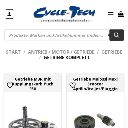
Zum
Inhalt
springen
Products
search
START
/
ANTRIEB / MOTOR / GETRIEBE
/
GETRIEBE
/
GETRIEBE KOMPLETT
Getriebe MBR mit
Getriebe Malossi Maxi
Kupplungskorb Puch
Scooter
E50
Aprilia/Italjet/Piaggio