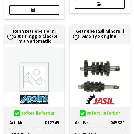
Renngetriebe Polini
Getriebe Jasil Minarelli
12.8:1 Piaggio Ciao/SI
AM6 Typ original
mit Variomatik
sofort lieferbar
sofort lieferbar
Art-Nr:
012345
Art-Nr:
045381
CHF
199.10
CHF
499.90