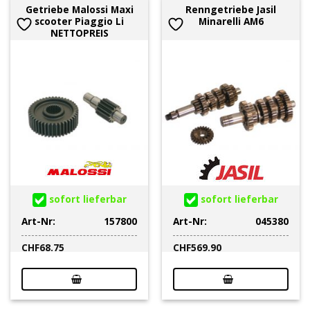
Getriebe Malossi Maxi
Renngetriebe Jasil
scooter Piaggio Li
Minarelli AM6
NETTOPREIS
sofort lieferbar
sofort lieferbar
Art-Nr:
157800
Art-Nr:
045380
CHF
68.75
CHF
569.90