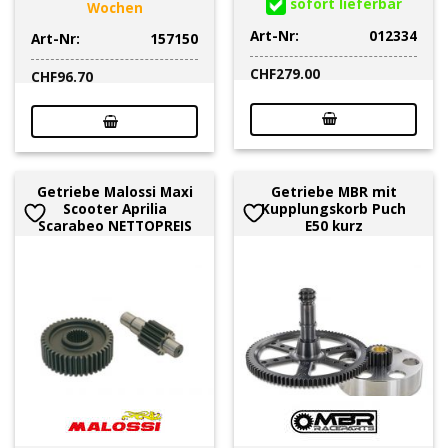
sofort lieferbar
Wochen
Art-Nr:
012334
Art-Nr:
157150
CHF
279.00
CHF
96.70
Getriebe Malossi Maxi
Getriebe MBR mit
Scooter Aprilia
Kupplungskorb Puch
Scarabeo NETTOPREIS
E50 kurz