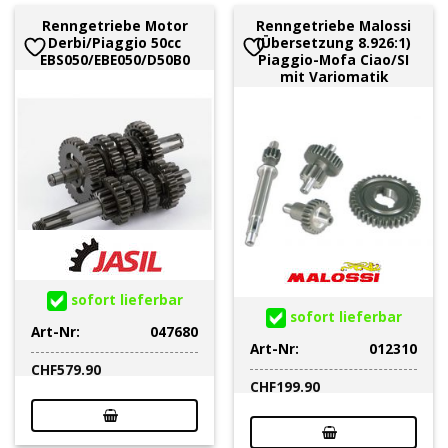
Renngetriebe Motor
Renngetriebe Malossi
Derbi/Piaggio 50cc
(Übersetzung 8.926:1)
EBS050/EBE050/D50B0
Piaggio-Mofa Ciao/SI
mit Variomatik
sofort lieferbar
sofort lieferbar
Art-Nr:
047680
Art-Nr:
012310
CHF
579.90
CHF
199.90