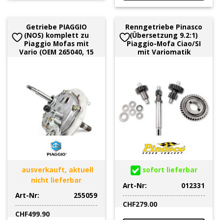
Getriebe PIAGGIO
Renngetriebe Pinasco
(NOS) komplett zu
(Übersetzung 9.2:1)
Piaggio Mofas mit
Piaggio-Mofa Ciao/SI
Vario (OEM 265040, 15
mit Variomatik
ausverkauft, aktuell
sofort lieferbar
nicht lieferbar
Art-Nr:
012331
Art-Nr:
255059
CHF
279.00
CHF
499.90