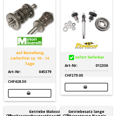
auf Bestellung,
sofort lieferbar
Lieferfrist ca. 10 - 14
Tage
Art-Nr:
012336
Art-Nr:
045379
CHF
279.00
CHF
428.50
Getriebe Malossi
Getriebesatz lange
MaxiScooterPeugeotSpeedfight100cc2-
Übersetzung Piaggio