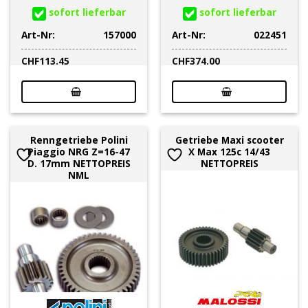
sofort lieferbar
sofort lieferbar
Art-Nr:
157000
Art-Nr:
022451
CHF
113.45
CHF
374.00
Renngetriebe Polini
Getriebe Maxi scooter
Piaggio NRG Z=16-47
X Max 125c 14/43
D. 17mm NETTOPREIS
NETTOPREIS
NML