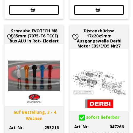
Schraube EVOTECH M8
Distanzbüchse
x 35mm (7075-T6 TCCE)
17x20x9mm
aus ALU in Rot- Eloxiert
Ausgangswelle Derbi
Motor EBS/E/D5 Nr27
auf Bestellung, 3 - 4
sofort lieferbar
Wochen
Art-Nr:
047266
Art-Nr:
253216