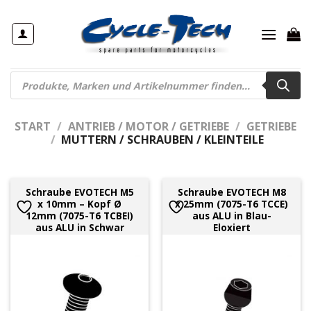
Zum
Inhalt
springen
Products
search
START
/
ANTRIEB / MOTOR / GETRIEBE
/
GETRIEBE
/
MUTTERN / SCHRAUBEN / KLEINTEILE
Schraube EVOTECH M5
Schraube EVOTECH M8
x 10mm – Kopf Ø
x 25mm (7075-T6 TCCE)
12mm (7075-T6 TCBEI)
aus ALU in Blau-
aus ALU in Schwar
Eloxiert