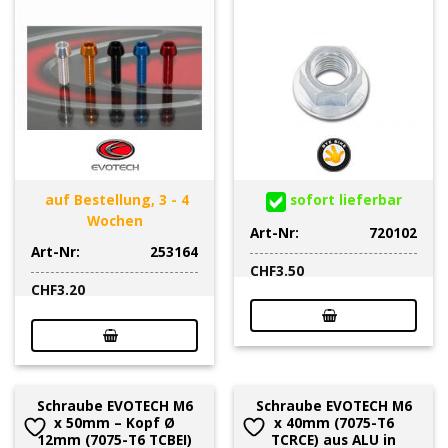
auf Bestellung, 3 - 4
sofort lieferbar
Wochen
Art-Nr:
720102
Art-Nr:
253164
CHF
3.50
CHF
3.20
Schraube EVOTECH M6
Schraube EVOTECH M6
x 50mm – Kopf Ø
x 40mm (7075-T6
12mm (7075-T6 TCBEI)
TCRCE) aus ALU in