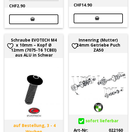
CHF
14.90
CHF
2.90
Schraube EVOTECH M4
Innenring (Mutter)
x 10mm – Kopf Ø
24mm Getriebe Puch
12mm (7075-T6 TCBEI)
ZA50
aus ALU in Schwar
sofort lieferbar
auf Bestellung, 3 - 4
Art-Nr:
022160
Wochen