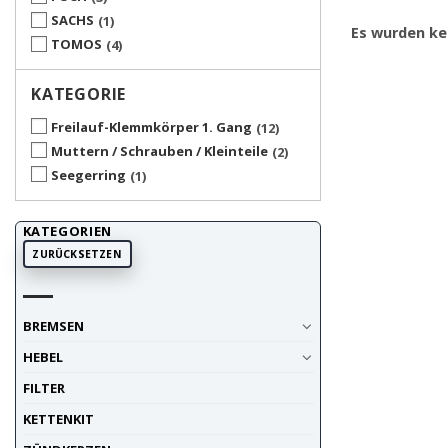
SACHS
1
Es wurden ke
TOMOS
4
KATEGORIE
Freilauf-Klemmkörper 1. Gang
12
Muttern / Schrauben / Kleinteile
2
Seegerring
1
KATEGORIEN
ZURÜCKSETZEN
BREMSEN
HEBEL
FILTER
KETTENKIT