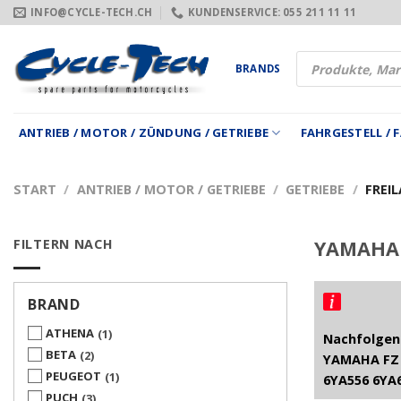
Zum
INFO@CYCLE-TECH.CH
KUNDENSERVICE: 055 211 11 11
Inhalt
springen
Products
BRANDS
search
ANTRIEB / MOTOR / ZÜNDUNG / GETRIEBE
FAHRGESTELL /
START
/
ANTRIEB / MOTOR / GETRIEBE
/
GETRIEBE
/
FREIL
FILTERN NACH
YAMAHA 
BRAND
ATHENA
1
Nachfolgend
BETA
2
YAMAHA FZ 
PEUGEOT
1
6YA556 6YA
PUCH
3