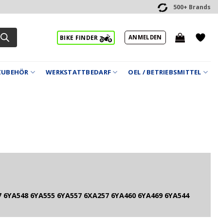
500+ Brands
ANMELDEN
BIKE FINDER
ZUBEHÖR
WERKSTATTBEDARF
OEL / BETRIEBSMITTEL
 6YA548 6YA555 6YA557 6XA257 6YA460 6YA469 6YA544