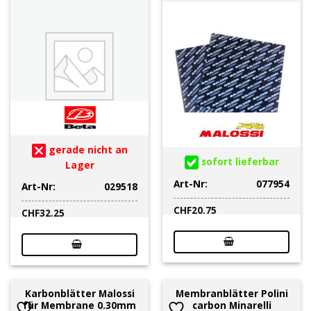
gerade nicht an
sofort lieferbar
Lager
Art-Nr:
077954
Art-Nr:
029518
CHF
20.75
CHF
32.25
Karbonblätter Malossi
Membranblätter Polini
für Membrane 0.30mm
carbon Minarelli