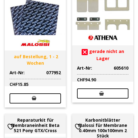
gerade nicht an
auf Bestellung, 1 - 2
Lager
Wochen
Art-Nr:
605610
Art-Nr:
077952
CHF
94.90
CHF
15.85
Reparaturkit für
Karbonitblätter
Membraneinheit Beta
Malossi für Membrane
521 Pony GTX/Cross
0.40mm 100x100mm 2
Stück