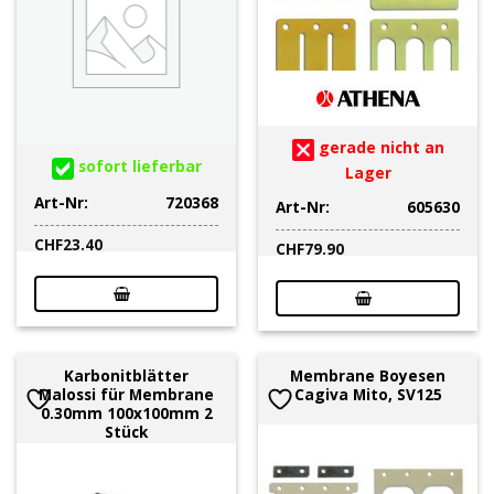
gerade nicht an
sofort lieferbar
Lager
Art-Nr:
720368
Art-Nr:
605630
CHF
23.40
CHF
79.90
Karbonitblätter
Membrane Boyesen
Malossi für Membrane
Cagiva Mito, SV125
0.30mm 100x100mm 2
Stück