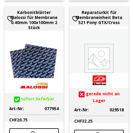
Karbonitblätter
Reparaturkit für
Malossi für Membrane
Membraneinheit Beta
0.40mm 100x100mm 2
521 Pony GTX/Cross
Stück
gerade nicht an
sofort lieferbar
Lager
Art-Nr:
077954
Art-Nr:
029518
CHF
20.75
CHF
32.25