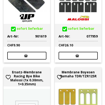
sofort lieferbar
sofort lieferbar
Art-Nr:
901619
Art-Nr:
077959
CHF
9.90
CHF
26.10
Ersatz-Membrane
Membrane Boyesen
Racing Bye Bike
Yamaha TDR/TZR125R
Malossi (1x 0.30mm,
1×0.35mm)