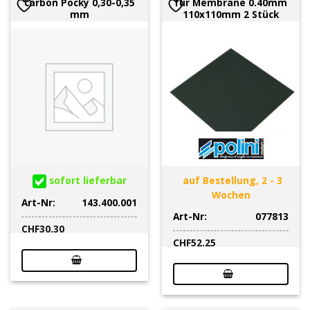
carbon Pocky 0,30-0,35
für Membrane 0.40mm
mm
110x110mm 2 Stück
sofort lieferbar
auf Bestellung, 2 - 3
Wochen
Art-Nr:
143.400.001
Art-Nr:
077813
CHF
30.30
CHF
52.25