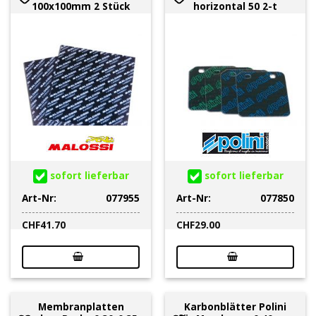
100x100mm 2 Stück
horizontal 50 2-t
sofort lieferbar
sofort lieferbar
Art-Nr:
077955
Art-Nr:
077850
CHF
41.70
CHF
29.00
Membranplatten
Karbonblätter Polini