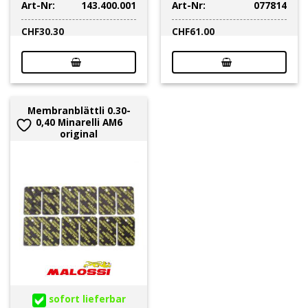
Art-Nr:
143.400.001
Art-Nr:
077814
CHF
30.30
CHF
61.00
Membranblättli 0.30-
0,40 Minarelli AM6
original
sofort lieferbar