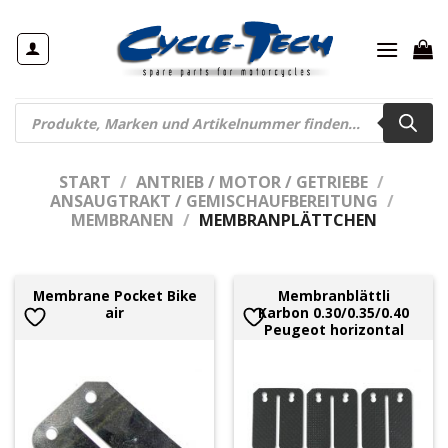
Zum
Inhalt
springen
Products
search
START
/
ANTRIEB / MOTOR / GETRIEBE
/
ANSAUGTRAKT / GEMISCHAUFBEREITUNG
/
MEMBRANEN
/
MEMBRANPLÄTTCHEN
Membrane Pocket Bike
Membranblättli
air
Karbon 0.30/0.35/0.40
Peugeot horizontal