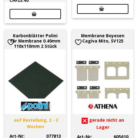
CHF
23.40
Karbonblätter Polini
Membrane Boyesen
für Membrane 0.40mm
Cagiva Mito, SV125
110x110mm 2 Stück
auf Bestellung, 2 - 3
gerade nicht an
Wochen
Lager
Art-Nr:
077813
Art-Nr:
605610