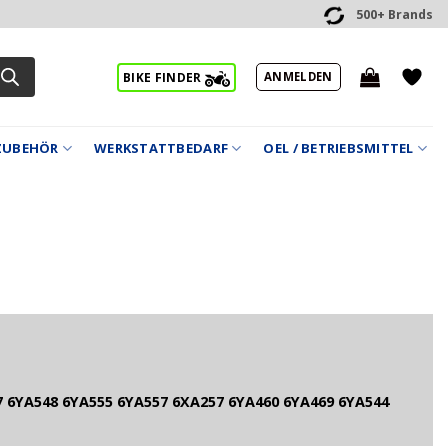
500+ Brands
ANMELDEN
BIKE FINDER
ZUBEHÖR
WERKSTATTBEDARF
OEL / BETRIEBSMITTEL
 6YA548 6YA555 6YA557 6XA257 6YA460 6YA469 6YA544