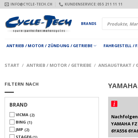
Zum
INFO@CYCLE-TECH.CH
KUNDENSERVICE: 055 211 11 11
Inhalt
springen
Products
BRANDS
search
ANTRIEB / MOTOR / ZÜNDUNG / GETRIEBE
FAHRGESTELL /
START
/
ANTRIEB / MOTOR / GETRIEBE
/
ANSAUGTRAKT / 
FILTERN NACH
YAMAHA 
BRAND
VICMA
2
Nachfolgend
BING
1
YAMAHA FZ 
JMP
2
6YA556 6YA
STAGE6
1