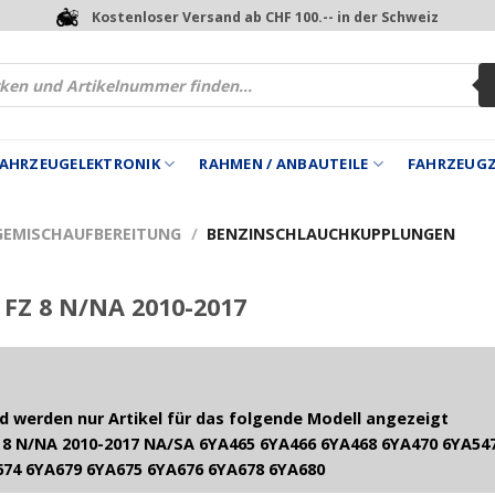
Kostenloser Versand ab CHF 100.-- in der Schweiz
 FAHRZEUGELEKTRONIK
RAHMEN / ANBAUTEILE
FAHRZEUG
GEMISCHAUFBEREITUNG
/
BENZINSCHLAUCHKUPPLUNGEN
FZ 8 N/NA 2010-2017
 werden nur Artikel für das folgende Modell angezeigt
8 N/NA 2010-2017 NA/SA 6YA465 6YA466 6YA468 6YA470 6YA547
674 6YA679 6YA675 6YA676 6YA678 6YA680