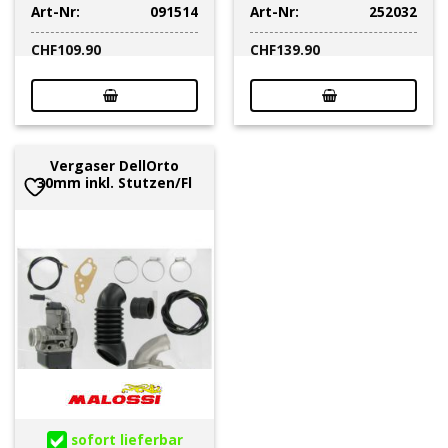
Art-Nr:
091514
Art-Nr:
252032
CHF
109.90
CHF
139.90
Vergaser DellOrto
30mm inkl. Stutzen/Fl
sofort lieferbar