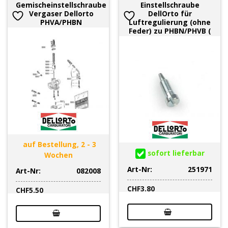
Gemischeinstellschraube
Einstellschraube
Vergaser Dellorto
DellOrto für
PHVA/PHBN
Luftregulierung (ohne
Feder) zu PHBN/PHVB (
auf Bestellung, 2 - 3
sofort lieferbar
Wochen
Art-Nr:
251971
Art-Nr:
082008
CHF
3.80
CHF
5.50