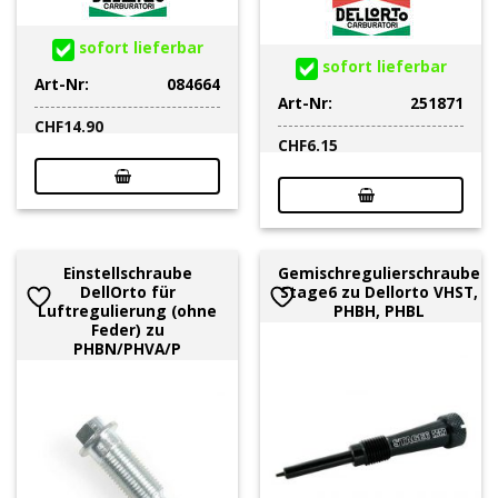
sofort lieferbar
sofort lieferbar
Art-Nr:
084664
Art-Nr:
251871
CHF
14.90
CHF
6.15
Einstellschraube
Gemischregulierschraube
DellOrto für
Stage6 zu Dellorto VHST,
Luftregulierung (ohne
PHBH, PHBL
Feder) zu
PHBN/PHVA/P