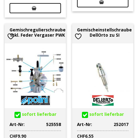
Gemischregulierschraube
Gemischeinstellschraube
inkl. Feder Vergaser PWK
DellOrto zu SI
sofort lieferbar
sofort lieferbar
Art-Nr:
525558
Art-Nr:
252017
CHF
9.90
CHF
6.55