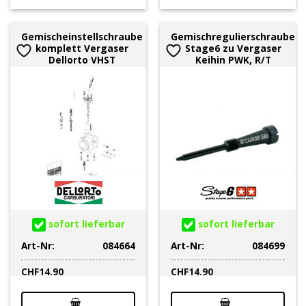
Gemischeinstellschraube
Gemischregulierschraube
komplett Vergaser
Stage6 zu Vergaser
Dellorto VHST
Keihin PWK, R/T
sofort lieferbar
sofort lieferbar
Art-Nr:
084664
Art-Nr:
084699
CHF
14.90
CHF
14.90