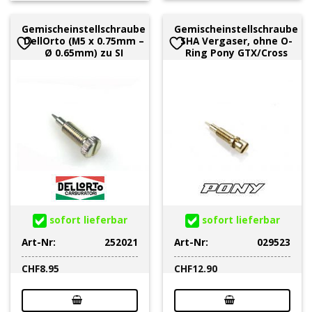
Gemischeinstellschraube
Gemischeinstellschraube
DellOrto (M5 x 0.75mm –
SHA Vergaser, ohne O-
Ø 0.65mm) zu SI
Ring Pony GTX/Cross
sofort lieferbar
sofort lieferbar
Art-Nr:
252021
Art-Nr:
029523
CHF
8.95
CHF
12.90