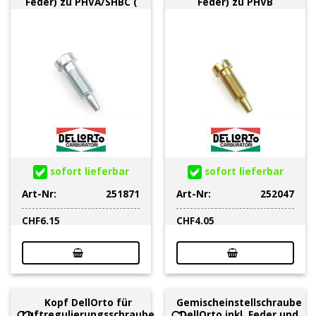
Feder) zu PHVA/SHBC (
Feder) zu PHVB
sofort lieferbar
sofort lieferbar
Art-Nr:
251871
Art-Nr:
252047
CHF
6.15
CHF
4.05
Kopf DellOrto für
Gemischeinstellschraube
Luftregulierungsschraube
DellOrto inkl. Feder und