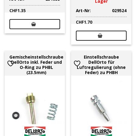
Lager
Art-Nr:
029524
CHF
1.35
CHF
1.70
Gemischeinstellschraube
Einstellschraube
DellOrto inkl. Feder und
DellOrto für
O-Ring zu PHBL
Luftregulierung (ohne
(23.5mm)
Feder) zu PHBH