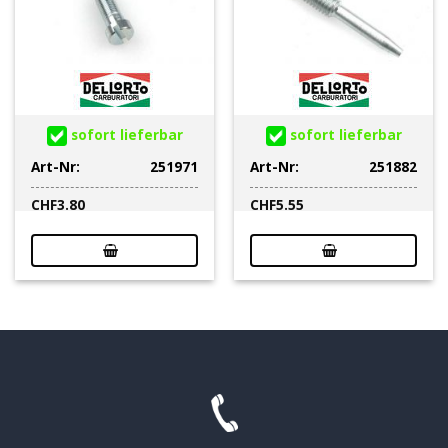
sofort lieferbar
sofort lieferbar
Art-Nr:
251971
Art-Nr:
251882
CHF
3.80
CHF
5.55