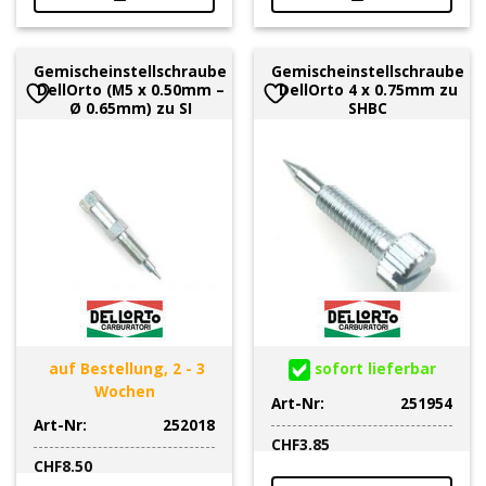
Gemischeinstellschraube
Gemischeinstellschraube
DellOrto (M5 x 0.50mm –
DellOrto 4 x 0.75mm zu
Ø 0.65mm) zu SI
SHBC
auf Bestellung, 2 - 3
sofort lieferbar
Wochen
Art-Nr:
251954
Art-Nr:
252018
CHF
3.85
CHF
8.50