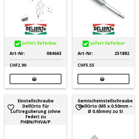
sofort lieferbar
sofort lieferbar
Art-Nr:
084663
Art-Nr:
251882
CHF
2.90
CHF
5.55
Einstellschraube
Gemischeinstellschraube
DellOrto für
DellOrto (M5 x 0.50mm –
Luftregulierung (ohne
Ø 0.65mm) zu SI
Feder) zu
PHBN/PHVA/P