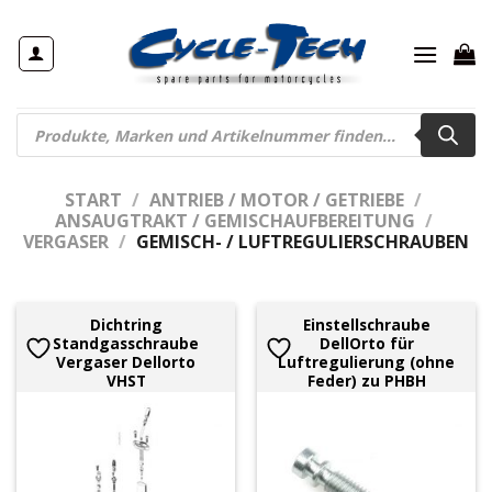
Zum
Inhalt
springen
Products
search
START
/
ANTRIEB / MOTOR / GETRIEBE
/
ANSAUGTRAKT / GEMISCHAUFBEREITUNG
/
VERGASER
/
GEMISCH- / LUFTREGULIERSCHRAUBEN
Dichtring
Einstellschraube
Standgasschraube
DellOrto für
Vergaser Dellorto
Luftregulierung (ohne
VHST
Feder) zu PHBH