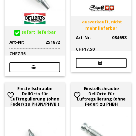
ausverkauft, nicht
mehr lieferbar
sofort lieferbar
Art-Nr:
084698
Art-Nr:
251872
CHF
17.50
CHF
7.35
Einstellschraube
Einstellschraube
DellOrto für
DellOrto für
Luftregulierung (ohne
Luftregulierung (ohne
Feder) zu PHBN/PHVB (
Feder) zu PHBH