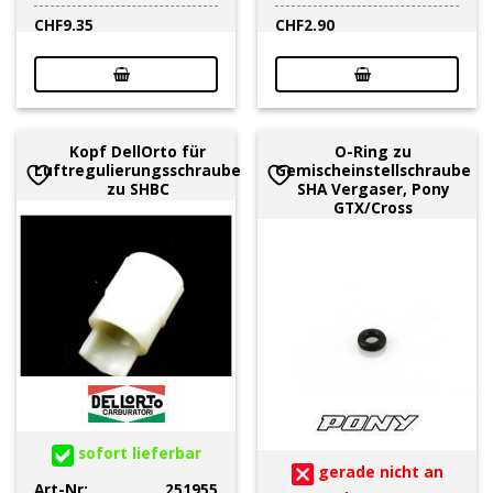
CHF
9.35
CHF
2.90
Kopf DellOrto für
O-Ring zu
Luftregulierungsschraube
Gemischeinstellschraube
zu SHBC
SHA Vergaser, Pony
GTX/Cross
sofort lieferbar
gerade nicht an
Art-Nr:
251955