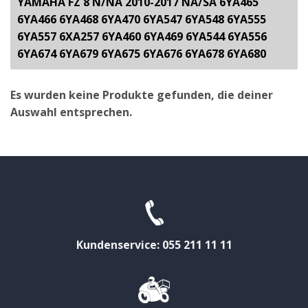
YAMAHA FZ 8 N/NA 2010-2017 NA/SA 6YA465
6YA466 6YA468 6YA470 6YA547 6YA548 6YA555
6YA557 6XA257 6YA460 6YA469 6YA544 6YA556
6YA674 6YA679 6YA675 6YA676 6YA678 6YA680
Es wurden keine Produkte gefunden, die deiner
Auswahl entsprechen.
Kundenservice: 055 211 11 11