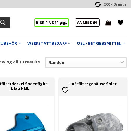
500+ Brands
ANMELDEN
BIKE FINDER
ZUBEHÖR
WERKSTATTBEDARF
OEL / BETRIEBSMITTEL
wing all 13 results
tfilterdeckel Speedfight
Luftfiltergehäuse Solex
blau NML