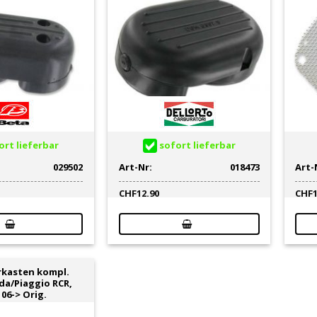
rt lieferbar
sofort lieferbar
029502
Art-Nr:
018473
Art-
CHF
12.90
CHF
erkasten kompl.
da/Piaggio RCR,
06-> Orig.