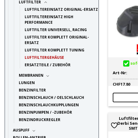
LUFTFILTER
LUFTFILTEREINSATZ ORIGINAL-ERSATZ
LUFTFILTEREINSATZ HIGH
PERFORMANCE
LUFTFILTER UNIVERSELL, RACING
LUFTFILTER KOMPLETT ORIGINAL-
ERSATZ
LUFTFILTER KOMPLETT TUNING
LUFTFILTERGEHÄUSE
sofo
ERSATZTEILE / ZUBEHÖR
Art-Nr:
MEMBRANEN
LUNGEN
CHF
17.80
BENZINFILTER
BENZINSCHLAUCH / OELSCHLAUCH
BENZINSCHLAUCHKUPPLUNGEN
BENZINPUMPEN / -ZUBEHÖR
Luftfilt
BENZINDRUCKREGLER
Derbi Sen
SMT 
AUSPUFF
ROLLEN-ANTRIEB