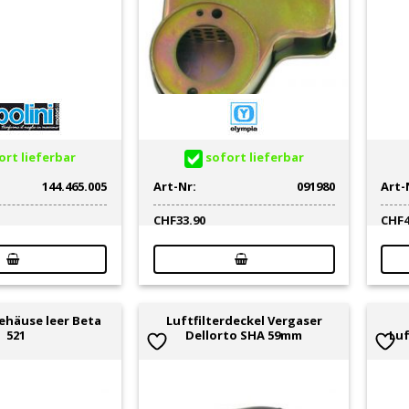
rt lieferbar
sofort lieferbar
144.465.005
Art-Nr:
091980
Art-
CHF
33.90
CHF
gehäuse leer Beta
Luftfilterdeckel Vergaser
521
Dellorto SHA 59mm
Luf