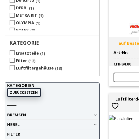
DellOrto
1
DERBI
1
METRA KIT
1
OLYMPIA
1
SOLEX
3
TNT RACING
1
KATEGORIE
auf Bestel
Art-Nr:
Ersatzteile
1
Filter
12
CHF
84.00
Luftfiltergehäuse
13
KATEGORIEN
ZURÜCKSETZEN
Luftfilterd
BREMSEN
HEBEL
FILTER