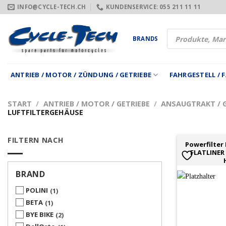
Zum
INFO@CYCLE-TECH.CH
KUNDENSERVICE: 055 211 11 11
Inhalt
springen
Products
BRANDS
search
ANTRIEB / MOTOR / ZÜNDUNG / GETRIEBE
FAHRGESTELL /
START
/
ANTRIEB / MOTOR / GETRIEBE
/
ANSAUGTRAKT / 
LUFTFILTERGEHÄUSE
FILTERN NACH
Powerfilter
FLATLINER
BRAND
POLINI
1
BETA
1
BYE BIKE
2