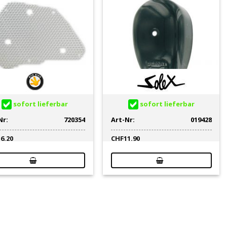
sofort lieferbar
sofort lieferbar
Nr:
720354
Art-Nr:
019428
16.20
CHF
11.90