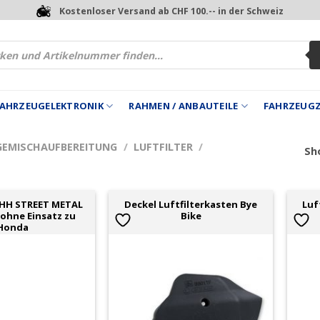
Kostenloser Versand ab CHF 100.-- in der Schweiz
 FAHRZEUGELEKTRONIK
RAHMEN / ANBAUTEILE
FAHRZEUG
GEMISCHAUFBEREITUNG
/
LUFTFILTER
/
Sho
 HH STREET METAL
Deckel Luftfilterkasten Bye
Luf
 ohne Einsatz zu
Bike
Honda