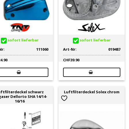
sofort lieferbar
sofort lieferbar
Nr:
111060
Art-Nr:
019487
24.90
CHF
39.90
ftfilterdeckel schwarz
Luftfilterdeckel Solex chrom
gaser Dellorto SHA 14/14-
16/16