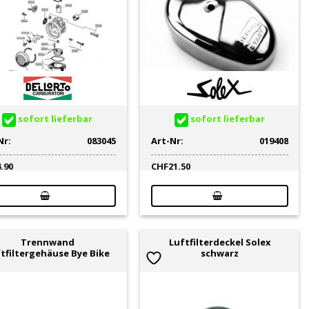
sofort lieferbar
sofort lieferbar
Nr:
083045
Art-Nr:
019408
4.90
CHF
21.50
Trennwand
Luftfilterdeckel Solex
tfiltergehäuse Bye Bike
schwarz