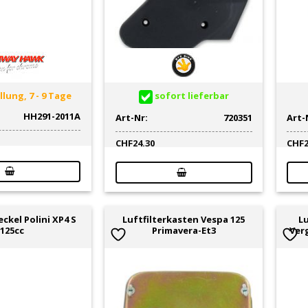
lung, 7 - 9 Tage
sofort lieferbar
HH291-2011A
Art-Nr:
720351
Art-
CHF
24.30
CHF
eckel Polini XP4 S
Luftfilterkasten Vespa 125
Lu
125cc
Primavera-Et3
Ver