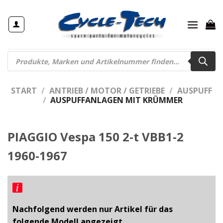
Zum
Inhalt
springen
Products
search
START
/
ANTRIEB / MOTOR / GETRIEBE
/
AUSPUFF
/
AUSPUFFANLAGEN MIT KRÜMMER
PIAGGIO Vespa 150 2-t VBB1-2
1960-1967
Nachfolgend werden nur Artikel für das
folgende Modell angezeigt