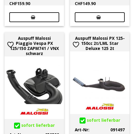
CHF
159.90
CHF
149.90
Auspuff Malossi
Auspuff Malossi PX 125-
Piaggio Vespa PX
150cc 2t/LML Star
125/150 ZAPM741 / VNX
Deluxe 125 2t
schwarz
sofort lieferbar
sofort lieferbar
Art-Nr:
091497