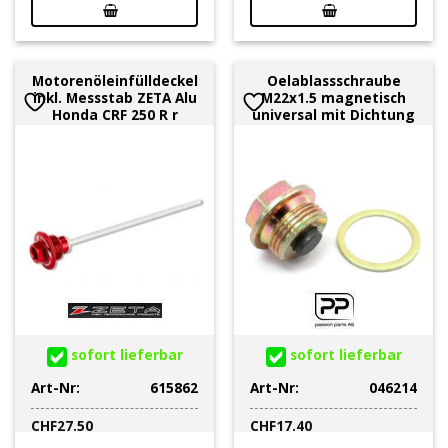
Motorenöleinfülldeckel
Oelablassschraube
inkl. Messstab ZETA Alu
M22x1.5 magnetisch
Honda CRF 250 R r
universal mit Dichtung
sofort lieferbar
sofort lieferbar
Art-Nr:
615862
Art-Nr:
046214
CHF
27.50
CHF
17.40