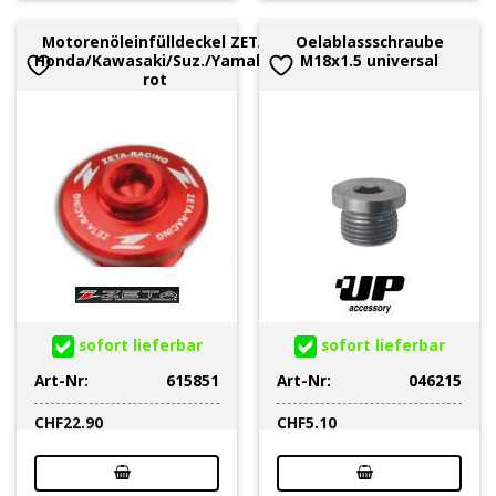
Motorenöleinfülldeckel ZETA
Oelablassschraube
Honda/Kawasaki/Suz./Yamaha
M18x1.5 universal
rot
sofort lieferbar
sofort lieferbar
Art-Nr:
615851
Art-Nr:
046215
CHF
22.90
CHF
5.10