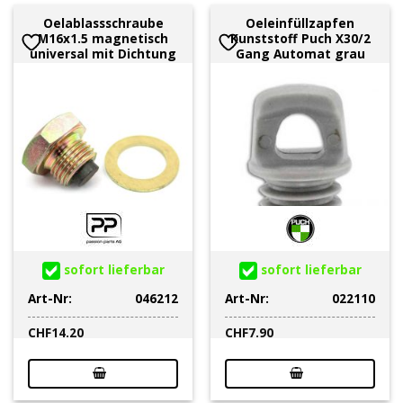
Oelablassschraube
Oeleinfüllzapfen
M16x1.5 magnetisch
Kunststoff Puch X30/2
universal mit Dichtung
Gang Automat grau
sofort lieferbar
sofort lieferbar
Art-Nr:
046212
Art-Nr:
022110
CHF
14.20
CHF
7.90