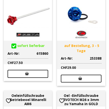
sofort lieferbar
auf Bestellung, 3 - 5
Tage
Art-Nr:
615860
Art-Nr:
253388
CHF
27.50
CHF
29.00
Oeleinfüllschraube
Oel -Einfüllschraube
Getriebeoel Minarelli
EVOTECH M26 x 3mm
AM6
zu Yamaha in GOLD