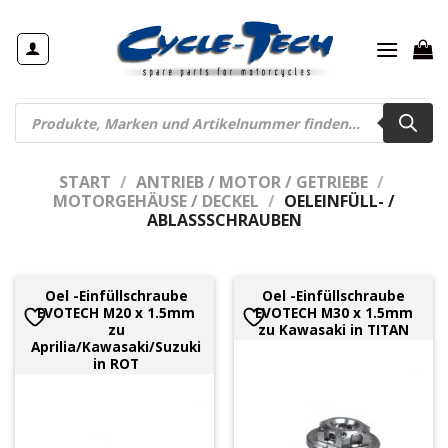
Zum
Inhalt
springen
Products
search
START
/
ANTRIEB / MOTOR / GETRIEBE
/
MOTORGEHÄUSE / DECKEL
/
OELEINFÜLL- /
ABLASSSCHRAUBEN
Oel -Einfüllschraube
Oel -Einfüllschraube
EVOTECH M20 x 1.5mm
EVOTECH M30 x 1.5mm
zu
zu Kawasaki in TITAN
Aprilia/Kawasaki/Suzuki
in ROT