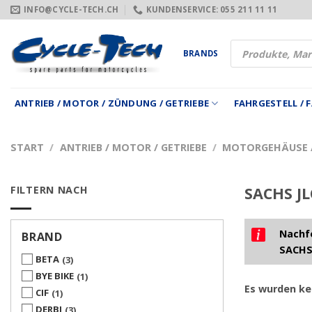
Zum
INFO@CYCLE-TECH.CH
KUNDENSERVICE: 055 211 11 11
Inhalt
springen
Products
BRANDS
search
ANTRIEB / MOTOR / ZÜNDUNG / GETRIEBE
FAHRGESTELL /
START
/
ANTRIEB / MOTOR / GETRIEBE
/
MOTORGEHÄUSE /
FILTERN NACH
SACHS JL
Nachfo
BRAND
SACHS
BETA
3
BYE BIKE
1
Es wurden ke
CIF
1
DERBI
3