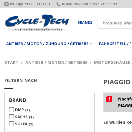
Zum
INFO@CYCLE-TECH.CH
KUNDENSERVICE: 055 211 11 11
Inhalt
springen
Products
BRANDS
search
ANTRIEB / MOTOR / ZÜNDUNG / GETRIEBE
FAHRGESTELL /
START
/
ANTRIEB / MOTOR / GETRIEBE
/
MOTORGEHÄUSE /
FILTERN NACH
PIAGGIO 
Nachfo
BRAND
PIAGGI
DMP
1
SACHS
1
Es wurden ke
SOLEX
1