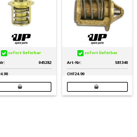
sofort lieferbar
sofort lieferbar
Nr:
045282
Art-Nr:
581340
24.90
CHF
24.90