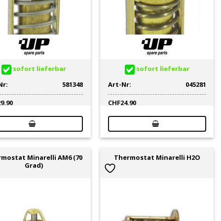
sofort lieferbar
sofort lieferbar
Nr:
581348
Art-Nr:
045281
29.90
CHF
24.90
mostat Minarelli AM6 (70
Thermostat Minarelli H2O
Grad)