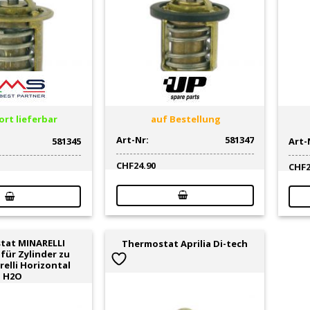
rt lieferbar
auf Bestellung
Art-Nr:
581347
581345
Art-
CHF
24.90
CHF
tat MINARELLI
Thermostat Aprilia Di-tech
für Zylinder zu
elli Horizontal
H2O