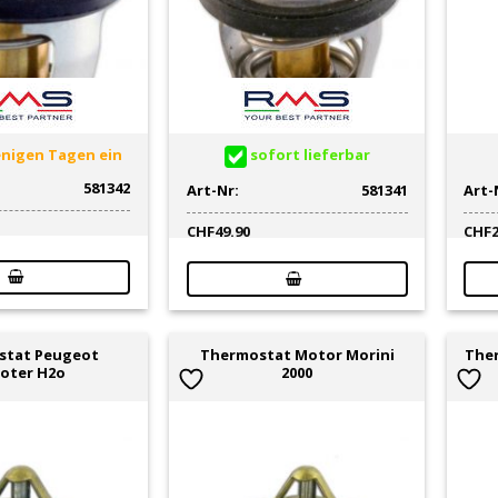
wenigen Tagen ein
sofort lieferbar
581342
Art-Nr:
581341
Art-
CHF
49.90
CHF
stat Peugeot
Thermostat Motor Morini
Ther
oter H2o
2000