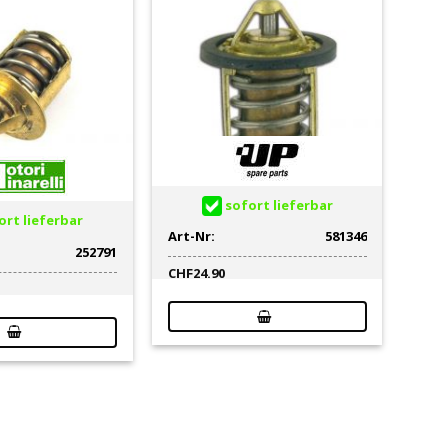
sofort lieferbar
rt lieferbar
Art-Nr:
581346
252791
CHF
24.90