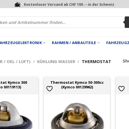
Kostenloser Versand ab CHF 100.-- in der Schweiz
 FAHRZEUGELEKTRONIK
RAHMEN / ANBAUTEILE
FAHRZEUG
Sho
 / OEL / LUFT)
/
KÜHLUNG WASSER
/
THERMOSTAT
tat Kymco 300
Thermostat Kymco 50-300cc
o 00119113)
(Kymco 00129962)