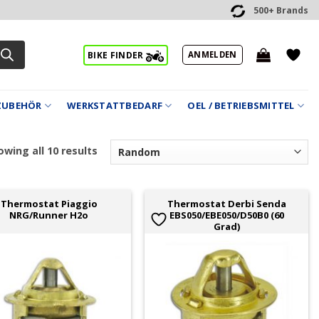
500+ Brands
ANMELDEN
BIKE FINDER
ZUBEHÖR
WERKSTATTBEDARF
OEL / BETRIEBSMITTEL
wing all 10 results
Thermostat Piaggio
Thermostat Derbi Senda
NRG/Runner H2o
EBS050/EBE050/D50B0 (60
Grad)