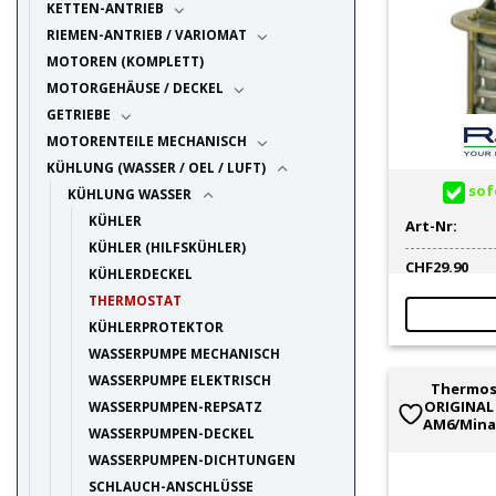
KETTEN-ANTRIEB
RIEMEN-ANTRIEB / VARIOMAT
MOTOREN (KOMPLETT)
MOTORGEHÄUSE / DECKEL
GETRIEBE
MOTORENTEILE MECHANISCH
KÜHLUNG (WASSER / OEL / LUFT)
sofo
KÜHLUNG WASSER
KÜHLER
Art-Nr:
KÜHLER (HILFSKÜHLER)
CHF
29.90
KÜHLERDECKEL
THERMOSTAT
KÜHLERPROTEKTOR
WASSERPUMPE MECHANISCH
WASSERPUMPE ELEKTRISCH
Thermos
ORIGINAL 
WASSERPUMPEN-REPSATZ
AM6/Minar
WASSERPUMPEN-DECKEL
WASSERPUMPEN-DICHTUNGEN
SCHLAUCH-ANSCHLÜSSE