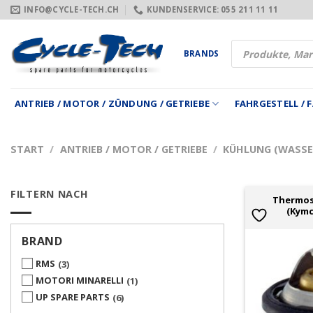
Zum
INFO@CYCLE-TECH.CH
KUNDENSERVICE: 055 211 11 11
Inhalt
springen
Products
BRANDS
search
ANTRIEB / MOTOR / ZÜNDUNG / GETRIEBE
FAHRGESTELL /
START
/
ANTRIEB / MOTOR / GETRIEBE
/
KÜHLUNG (WASSER
FILTERN NACH
Thermos
(Kymc
BRAND
RMS
3
MOTORI MINARELLI
1
UP SPARE PARTS
6