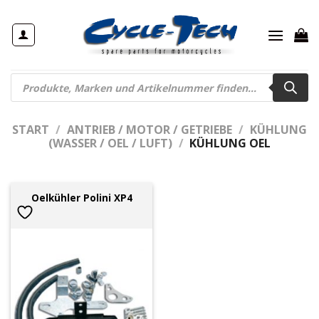
Zum
Inhalt
springen
Products
search
START
/
ANTRIEB / MOTOR / GETRIEBE
/
KÜHLUNG
(WASSER / OEL / LUFT)
/
KÜHLUNG OEL
Oelkühler Polini XP4