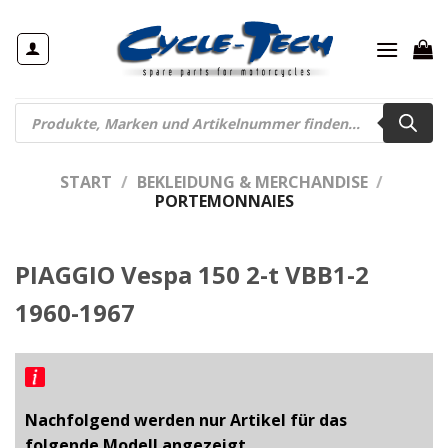
Zum
Inhalt
springen
Products
search
START
/
BEKLEIDUNG & MERCHANDISE
/
PORTEMONNAIES
PIAGGIO Vespa 150 2-t VBB1-2
1960-1967
Nachfolgend werden nur Artikel für das
folgende Modell angezeigt