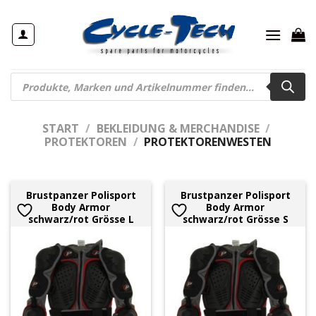
Zum
Inhalt
springen
Products
search
START
/
BEKLEIDUNG & MERCHANDISE
/
PROTEKTOREN
/
PROTEKTORENWESTEN
Brustpanzer Polisport
Brustpanzer Polisport
Body Armor
Body Armor
schwarz/rot Grösse L
schwarz/rot Grösse S