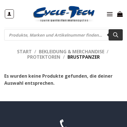
Zum
Inhalt
springen
Products
search
START
/
BEKLEIDUNG & MERCHANDISE
/
PROTEKTOREN
/
BRUSTPANZER
Es wurden keine Produkte gefunden, die deiner
Auswahl entsprechen.