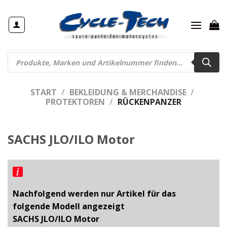
Zum
Inhalt
springen
Products
search
START
/
BEKLEIDUNG & MERCHANDISE
/
PROTEKTOREN
/
RÜCKENPANZER
SACHS JLO/ILO Motor
Nachfolgend werden nur Artikel für das
folgende Modell angezeigt
SACHS JLO/ILO Motor