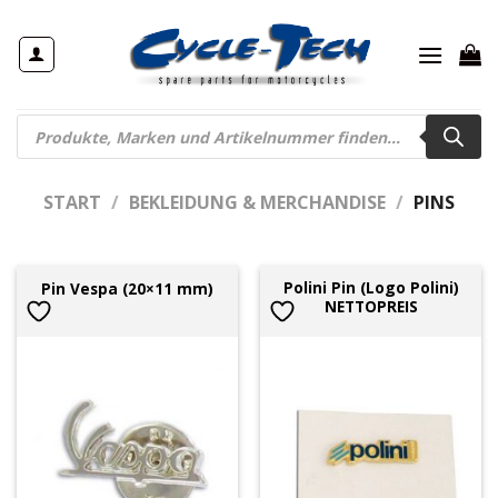
Zum
Inhalt
springen
Products
search
START
/
BEKLEIDUNG & MERCHANDISE
/
PINS
Polini Pin (Logo Polini)
Pin Vespa (20×11 mm)
NETTOPREIS