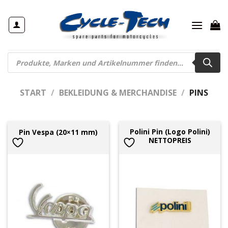
Zum
Inhalt
springen
Products
search
START
/
BEKLEIDUNG & MERCHANDISE
/
PINS
Polini Pin (Logo Polini)
Pin Vespa (20×11 mm)
NETTOPREIS