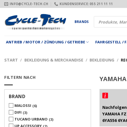
Zum
INFO@CYCLE-TECH.CH
KUNDENSERVICE: 055 211 11 11
Inhalt
springen
Products
BRANDS
search
ANTRIEB / MOTOR / ZÜNDUNG / GETRIEBE
FAHRGESTELL /
START
/
BEKLEIDUNG & MERCHANDISE
/
BEKLEIDUNG
/
RE
FILTERN NACH
YAMAHA 
BRAND
MALOSSI
6
Nachfolgend
DIFI
3
YAMAHA FZ 
TUCANO URBANO
3
6YA556 6YA
UP ACCESSORY
2