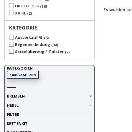
UP CLOTHES
18
Es wurden ke
XBIKE
2
KATEGORIE
Ausverkauf %
6
Regenbekleidung
34
Sattelüberzug / -Polster
2
KATEGORIEN
ZURÜCKSETZEN
BREMSEN
HEBEL
FILTER
KETTENKIT