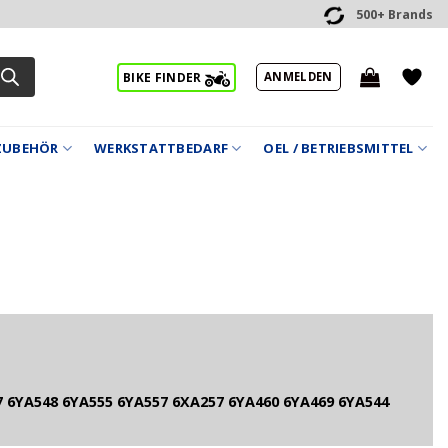
500+ Brands
ANMELDEN
BIKE FINDER
ZUBEHÖR
WERKSTATTBEDARF
OEL / BETRIEBSMITTEL
 6YA548 6YA555 6YA557 6XA257 6YA460 6YA469 6YA544